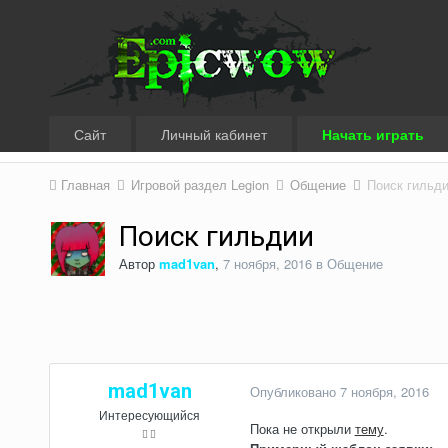
Сайт
Личный кабинет
Начать играть
Главная
Игровой раздел Legion
Общение
Поиск гильд
Поиск гильдии
Автор
mad1van
,
7 ноября, 2016
в
Общение
mad1van
Опубликовано
7 ноября, 2016
Интересующийся
Пока не открыли
тему
.