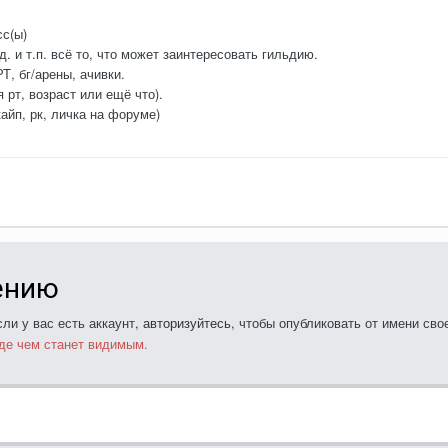
сс(ы)
д. и т.п. всё то, что может заинтересовать гильдию.
Т, бг/арены, ачивки.
рт, возраст или ещё что).
айп, рк, личка на форуме)
ению
ли у вас есть аккаунт,
авторизуйтесь
, чтобы опубликовать от имени свое
де чем станет видимым.