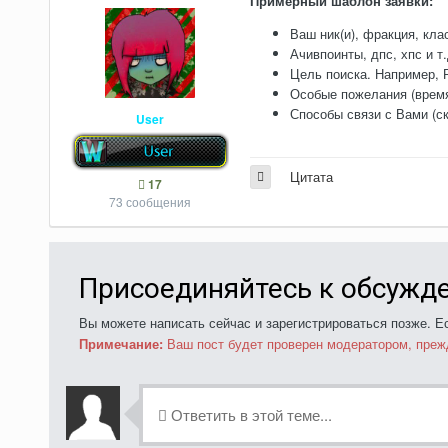
Примерный шаблон заявки:
Ваш ник(и), фракция, кла
Ачивпоинты, дпс, хпс и т.
Цель поиска. Например, Р
Особые пожелания (время 
Способы связи с Вами (ск
User
Цитата
17
73 сообщения
Присоединяйтесь к обсужд
Вы можете написать сейчас и зарегистрироваться позже. Ес
Примечание:
Ваш пост будет проверен модератором, преж
Ответить в этой теме...