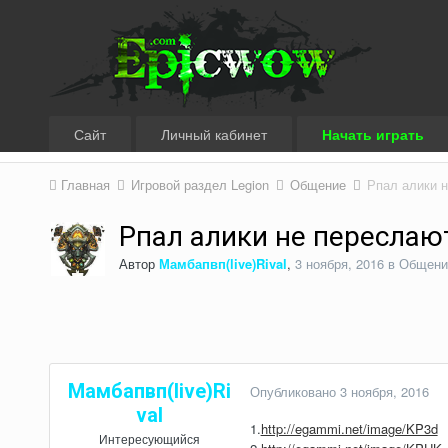
Сайт
Личный кабинет
Начать играть
Главная
Игровой раздел Legion
Общение
Рпал алики 
Рпал алики не переслаю
Автор
Мамбапвп(live)Rival
,
3 ноября, 2016
в
Общени
Мамбапвп(live)Ri
Опубликовано
3 ноября, 2016
val
1.
http://egammi.net/image/KP3d
Интересующийся