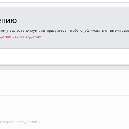
ению
ли у вас есть аккаунт,
авторизуйтесь
, чтобы опубликовать от имени свое
де чем станет видимым.
не переслают удевлять