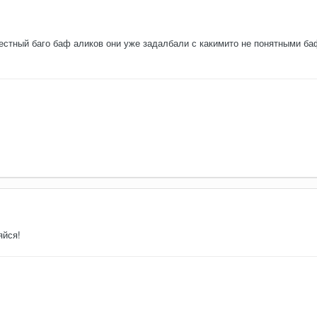
вестный баго баф аликов они уже задалбали с какимито не понятными ба
яйся!