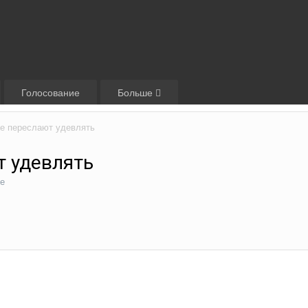
Голосование
Больше
не переслают удевлять
т удевлять
е