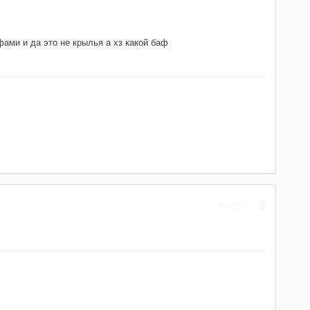
фами и да это не крылья а хз какой баф
Жалоба