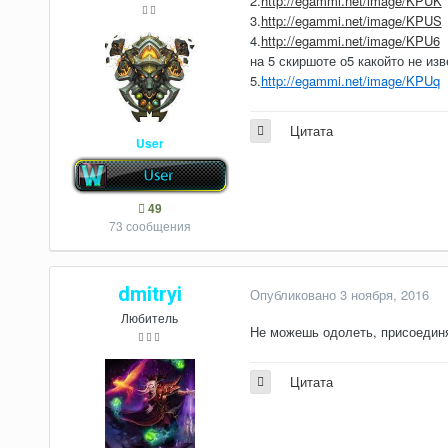
2.
http://egammi.net/image/KPUK
3.
http://egammi.net/image/KPUS
4.
http://egammi.net/image/KPU6
на 5 скиршоте о5 какойто не из
5.
http://egammi.net/image/KPUq
Цитата
User
49
73 сообщения
dmitryi
Опубликовано
3 ноября, 2016
Любитель
Не можешь одолеть, присоедин
Цитата