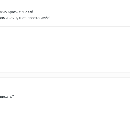
жно брать с 1 лвл!
фами качнуться просто имба!
 писать?