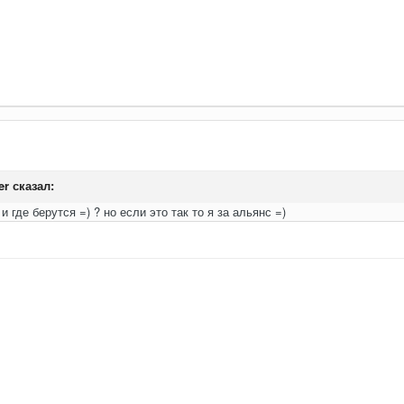
er
сказал:
и где берутся =) ? но если это так то я за альянс =)