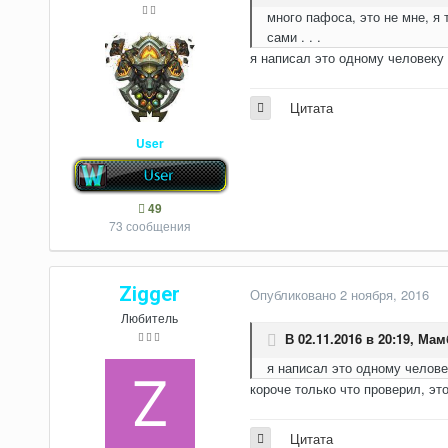
много пафоса, это не мне, я 
сами . . .
я написал это одному человеку о
Цитата
User
49
73 сообщения
Zigger
Опубликовано
2 ноября, 2016
Любитель
В 02.11.2016 в 20:19,
Мамб
я написал это одному человек
короче только что проверил, эт
Цитата