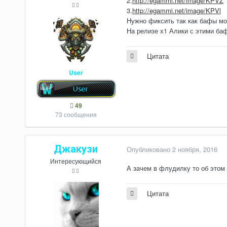
2.
http://egammi.net/image/KPVZ
3.
http://egammi.net/image/KPVl
Нужно фиксить так как бафы мо
На релизе х1 Алики с этими ба
Цитата
User
49
73 сообщения
Джакузи
Опубликовано
2 ноября, 2016
Интересующийся
А зачем в флудилку то об этом
Цитата