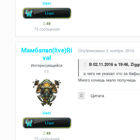
User
49
73 сообщения
Мамбапвп(live)Ri
Опубликовано
2 ноября, 2016
val
В 02.11.2016 в 19:46,
Zigg
Интересующийся
а чего не указал что за бафы 
Много хочешь мало получишь
Цитата
User
49
73 сообщения