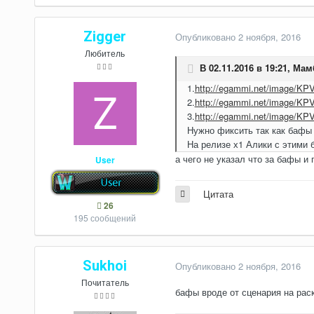
Zigger
Опубликовано
2 ноября, 2016
Любитель
В 02.11.2016 в 19:21,
Мамб
1.
http://egammi.net/image/KP
2.
http://egammi.net/image/KP
3.
http://egammi.net/image/KPV
Нужно фиксить так как бафы 
На релизе х1 Алики с этими 
а чего не указал что за бафы и г
User
Цитата
26
195 сообщений
Sukhoi
Опубликовано
2 ноября, 2016
Почитатель
бафы вроде от сценария на рас