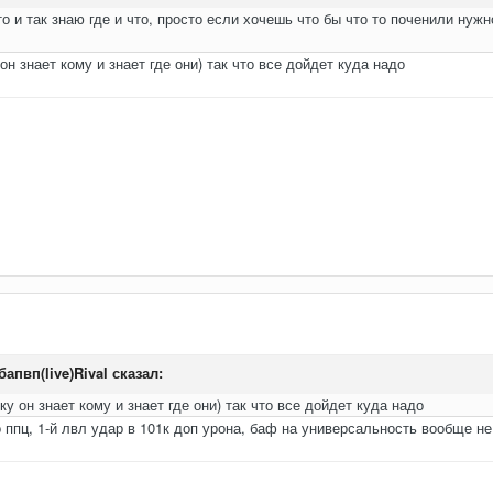
то и так знаю где и что, просто если хочешь что бы что то поченили нуж
н знает кому и знает где они) так что все дойдет куда надо
апвп(live)Rival
сказал:
у он знает кому и знает где они) так что все дойдет куда надо
о ппц, 1-й лвл удар в 101к доп урона, баф на универсальность вообще не