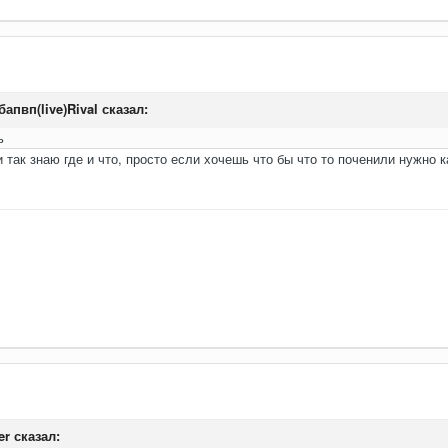
апвп(live)Rival
сказал:
ь
и так знаю где и что, просто если хочешь что бы что то поченили нужно 
er
сказал: