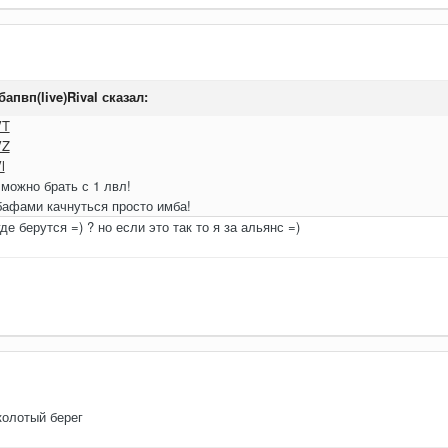
апвп(live)Rival
сказал:
VT
VZ
l
можно брать с 1 лвл!
бафами качнуться просто имба!
де берутся =) ? но если это так то я за альянс =)
колотый берег