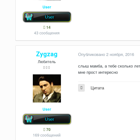
User
14
43 сообщения
Zygzag
Опубликовано
2 ноября, 2016
Любитель
слыш мамба, а тебе сколько ле
мне прост интересно
Цитата
User
70
169 сообщений