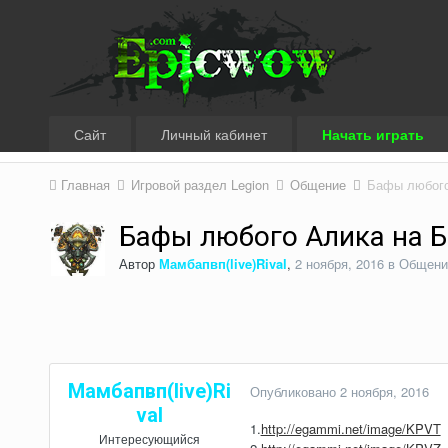
Сайт
Личный кабинет
Начать играть
Главная
Игровой раздел Legion
Общение
Бафы любого
Бафы любого Алика на Б
Автор
Мамбапвп(live)Rival
,
2 ноября, 2016
в
Общени
Мамбапвп(live)Ri
Опубликовано
2 ноября, 2016
val
1.
http://egammi.net/image/KPVT
Интересующийся