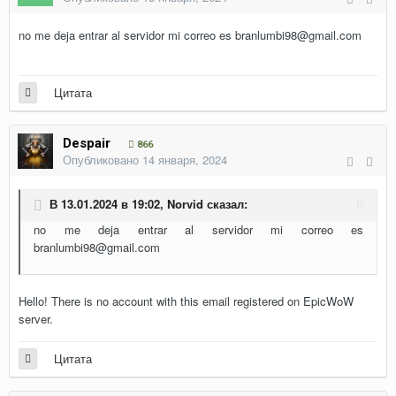
no me deja entrar al servidor mi correo es branlumbi98@gmail.com
Цитата
Despair
866
Опубликовано
14 января, 2024
В 13.01.2024 в 19:02,
Norvid
сказал:
no me deja entrar al servidor mi correo es
branlumbi98@gmail.com
Hello! There is no account with this email registered on EpicWoW
server.
Цитата