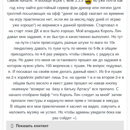
самом начале. Я вообще игрок с wow 3.3.5
но уже почти как
год хочу найти достойный сервер фри дренор или легион (для
троллей посылающих на офф "денег на офф хватает но времени
на игру практически нет, если же за месяц пару дней от играю
уже хорошо") но вернемся к данной проблеме. Стартовал я
на старт локе ДК и все было хорошо. Мой владыка Король Лич
давал мне задания, я их быстро и качественно выполнял. Но тут
на пути стали происходить разные штуки то маги по 10к
пиндюлину давать то луки чуть по менее по 5-8к в общем
приходилось по 4-6 раз умирать чтобы сбежать с радиуса их
агра. Но даже это меня не остановило прошел аж до задания в
котором нужно убить 100 морпехов с пушек. Не вопрос подумал,
я. И поскакал на своём коне делать данный квест. Из 6-и пушек
на 2-х кораблях работает лишь 3-и, на одном 1-а и на втором 2-е в
общем было весело и квест даже прошел но нажав кнопку
окаянную "возврат на базу к батьку Артасу" все пропало. С
начало отобрали бафф "что Король Лич следит за мной" затем
пропали текстуры и кидануло меня прям к титанам в никуда.
В общем все мои приключения я заснял на видео, озвучить и
наложить музяку не успел. Но чтобы админы увидели бока как
раз сойдет =)
Показать контент