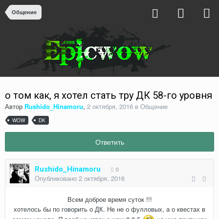
Общение
о том как, я хотел стать тру ДК 58-го уровня
Автор
Rushido_Hinamoru
,
2 октября, 2016
в
Общение
WOW
DK
Ответить
Rushido_Hinamoru
0
Опубликовано
2 октября, 2016
Всем доброе время суток !!!
хотелось бы по говорить о ДК. Не не о фулловых, а о квестах в