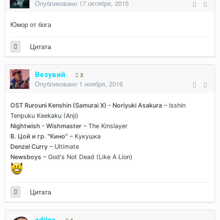
Опубликовано
17 октября, 2015
Юмор от бога
Цитата
Везувий
3
Опубликовано
1 ноября, 2016
OST Rurouni Kenshin (Samurai X) - Noriyuki Asakura
– Isshin
Tenpuku Keekaku (Anji)
Nightwish - Wishmaster
– The Kinslayer
В. Цой и гр. "Кино"
– Кукушка
Denzel Curry
– Ultimate
Newsboys
– God's Not Dead (Like A Lion)
Цитата