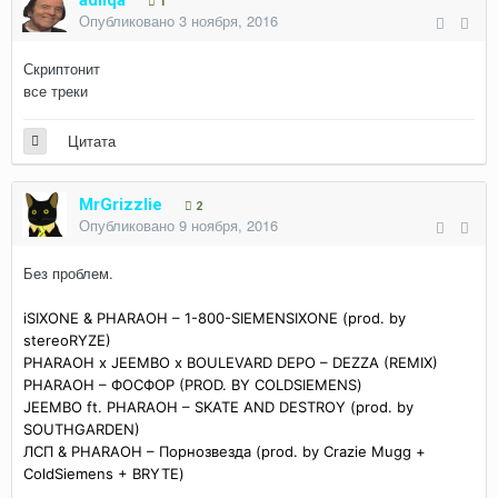
adilqa
1
Опубликовано
3 ноября, 2016
Скриптонит
все треки
Цитата
MrGrizzlie
2
Опубликовано
9 ноября, 2016
Без проблем.
iSIXONE & PHARAOH – 1-800-SIEMENSIXONE (prod. by
stereoRYZE)
PHARAOH x JEEMBO x BOULEVARD DEPO – DEZZA (REMIX)
PHARAOH – ФОСФОР (PROD. BY COLDSIEMENS)
JEEMBO ft. PHARAOH – SKATE AND DESTROY (prod. by
SOUTHGARDEN)
ЛСП & PHARAOH – Порнозвезда (prod. by Crazie Mugg +
ColdSiemens + BRYTE)