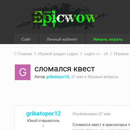
Сайт
Личный кабинет
Начать играть
Главная
Игровой раздел Legion
Legion x1 - x5
Игровые
сломался квест
Автор
gribatopor12
,
27 мая
в
Игровые вопросы
gribatopor12
Опубликовано
27 мая
Юный открыватель
Сломался квест в красногорье п