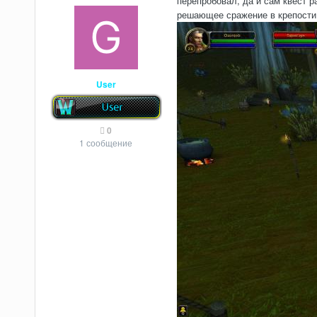
перепробовал, да и сам квест ра
решающее сражение в крепости 
User
0
1 сообщение