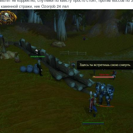
ботет не корректно, спутники по квесту просто стоят, против боссов по 
каменной стражи, ник Ozonjob 24 лвл