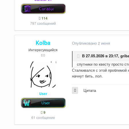
114
797 сообщений
Kolba
Опубликовано
2 июня
Интересующийся
В 27.05.2026 в 23:17,
grib
спутники по квесту просто ст
Сталкивался с этой проблемой н
начнут бить, лол.
Цитата
User
9
61 сообщение