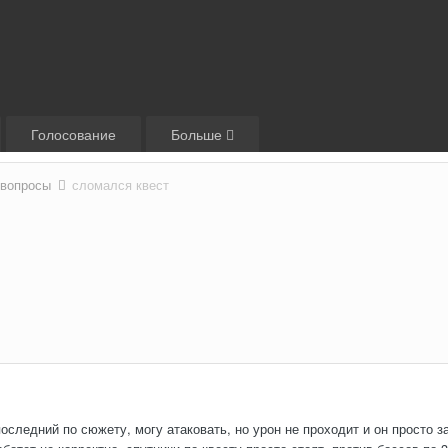
Голосование
Больше
 вопросы
сломался квест
оследний по сюжету, могу атаковать, но урон не проходит и он просто з