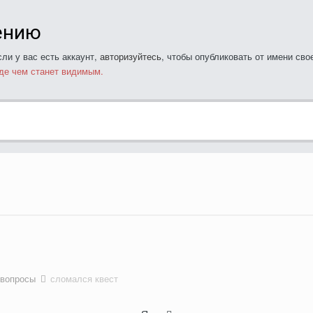
ению
ли у вас есть аккаунт,
авторизуйтесь
, чтобы опубликовать от имени свое
де чем станет видимым.
 вопросы
сломался квест