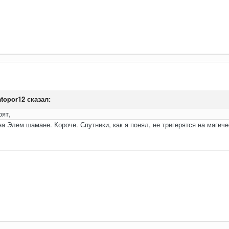
atopor12
сказал:
оят,
а Элем шамане. Короче. Спутники, как я понял, не тригерятся на магичес