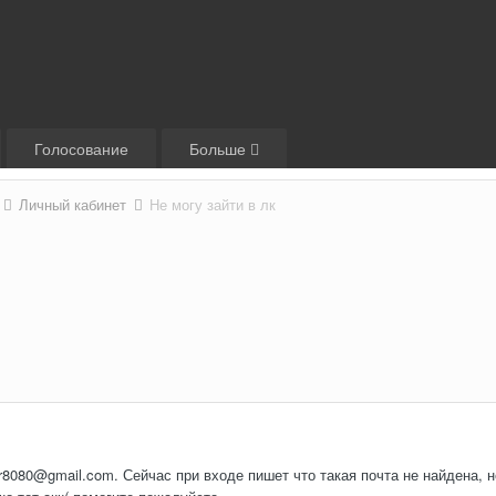
Голосование
Больше
Личный кабинет
Не могу зайти в лк
r8080@gmail.com. Сейчас при входе пишет что такая почта не найдена, н