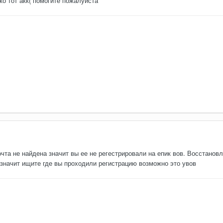
о тот акк( помогите пожалуйста
чта не найдена значит вы ее не регестрировали на епик вов. Восстанов
 значит ищите где вы проходили регистрацию возможно это увов