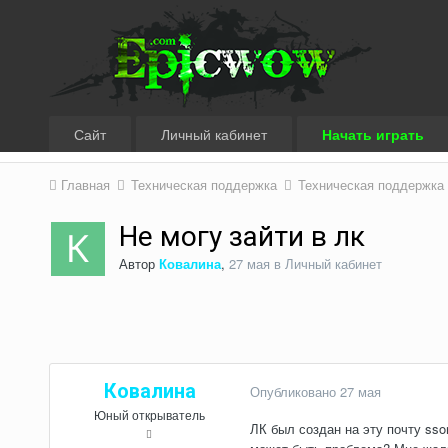
Сайт
Личный кабинет
Начать играть
Главная
Техническая поддержка
Техническая поддержка
Не могу зайти в лк
Автор
Ковалина
,
27 мая
в
Личный кабинет
Ковалина
Опубликовано
27 мая
Юный открыватель
ЛК был создан на эту почту sso