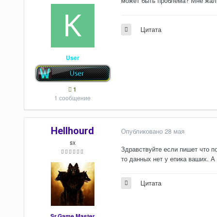
может быть проблема? Мне жалк
Цитата
User
1
1 сообщение
Hellhourd
Опубликовано
28 мая
sx
Здравствуйте если пишет что по
то данных нет у епика ваших. А
Цитата
Sr.Game Master