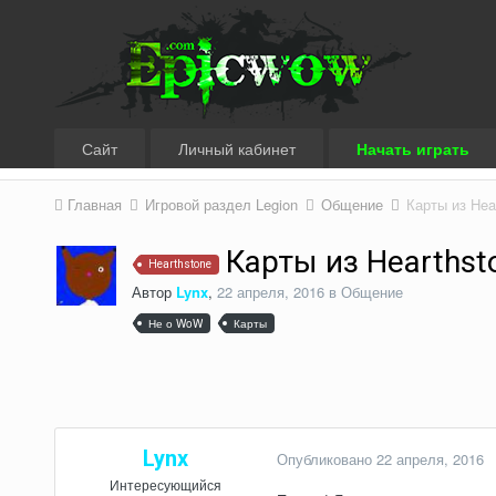
Сайт
Личный кабинет
Начать играть
Главная
Игровой раздел Legion
Общение
Карты из Hea
Карты из Hearthst
Hearthstone
Автор
Lynx
,
22 апреля, 2016
в
Общение
Не о WoW
Карты
Lynx
Опубликовано
22 апреля, 2016
Интересующийся