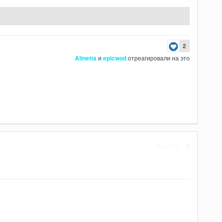
2
Alinetta
и
epicwod
отреагировали на это
Жалоба