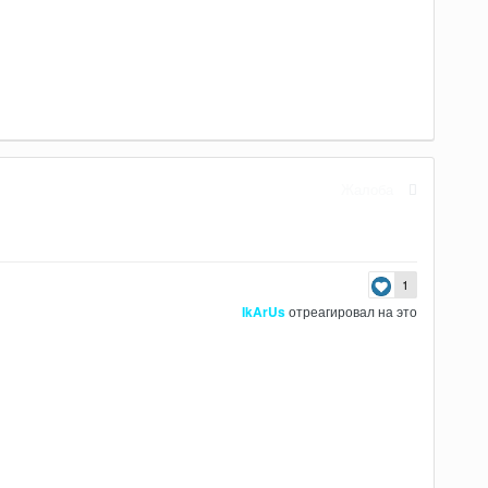
Жалоба
1
IkArUs
отреагировал на это