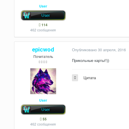
User
114
462 сообщения
epicwod
Опубликовано
30 апреля, 2016
Почитатель
Прикольные карты!!))
Цитата
User
55
462 сообщения