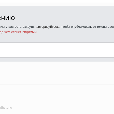
ению
ли у вас есть аккаунт,
авторизуйтесь
, чтобы опубликовать от имени свое
де чем станет видимым.
rthstone