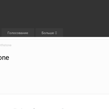
Голосование
Больше
rthstone
one