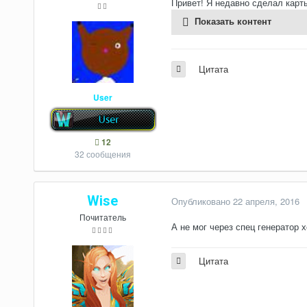
Привет! Я недавно сделал карты
Показать контент
Цитата
User
12
32 сообщения
Wise
Опубликовано
22 апреля, 2016
Почитатель
А не мог через спец генератор х
Цитата