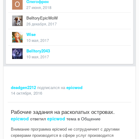
Олегофрен
27 июня, 2018
BelltoryEpicWoW
26 декабря, 2017
Wise
10 мая, 2017
Belltory2043
10 мая, 2017
deadgen2212
подписался на
epicwod
14 октября, 2016
Рабочие задания на расколатых островах.
epicwod
ответил
epicwod
тема в
Общение
Внимание программа epicwod не сотрудничеет с другими
серверами производится в сфере услуг производится