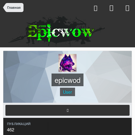
Главная
epicwod
User
ПУБЛИКАЦИЙ
462