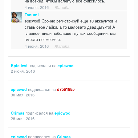
на вовхед, чтобы вслепую все фиксилось.
4 июня, 2016
Жалоба
Tanumi
epicwod! Срочно регистрируй еще 10 аккаунтов и
ставь себе лайки, а то маловато двадцать-то! А
главное, пиши побольше глупых сообщений, мы
вместе посмеемся.
4 июня, 2016
Жалоба
Epic test
подписался на
epicwod
2 июня, 2016
epicwod
подписался на
d7561985
30 мая, 2016
Crimas
подписался на
epicwod
28 мая, 2016
epicwod
подписался на
Crimas