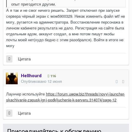
опыт пригодится другим.
А я так и не смог ничего решить. Запрет отключил при запуске
сервера чёрный экран с wow5900329. Никак изменить файл wtf не
могу, ругается на администратора. Восстановление персонажа в
личном кабинете результата не дало. Регистрация на сайте была
отдельным адом, аккаунт создал, а мне потом пишут якобы
почты моей нет(худо бедно с этим разобрался). Войти в итоге не
могу
Цитата
Hellhourd
116
Опубликовано
12 июня
Лаунчер используйте
https://forum.uwow.biz/threads/novyj-launcher-
skachivanie-zapusk-igr-i-podkljuchenie-k-serveru.314074/page-12
Цитата
Присоединяйтесь к обсуждению