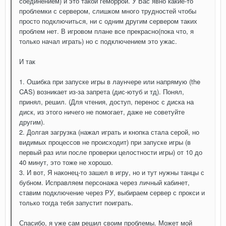
соединением) и это такой геморрой. У Вас явно какие-то
проблемки с сервером, слишком много трудностей чтобы
просто подключиться, ни с одним другим сервером таких
проблем нет. В игровом плане все прекрасно(пока что, я
только начал играть) но с подключением это ужас.
И так
1. Ошибка при запуске игры в лаунчере или напрямую (the
CAS) возникает из-за запрета (дис-ютуб и тд). Понял,
принял, решил. (Для чтения, доступ, перенос с диска на
диск, из этого ничего не помогает, даже не советуйте
другим).
2. Долгая загрузка (нажал играть и кнопка стала серой, но
видимых процессов не происходит) при запуске игры (в
первый раз или после проверки целостности игры) от 10 до
40 минут, это тоже не хорошо.
3. И вот, Я наконец-то зашел в игру, но и тут нужны танцы с
бубном. Исправляем персонажа через личный кабинет,
ставим подключение через РУ, выбираем сервер с прокси и
только тогда тебя запустит поиграть.
Спасибо, я уже сам решил своим проблемы. Может мой