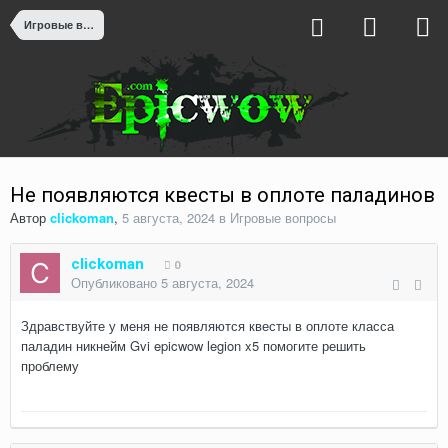
Игровые вопросы
Не появляются квесты в оплоте паладинов
Автор
clickoman
,
5 августа, 2024
в
Игровые вопросы
clickoman
0
Опубликовано
5 августа, 2024
Здравствуйте у меня не появляются квесты в оплоте класса
паладин никнейм Gvi epicwow legion x5 помогите решить
проблему