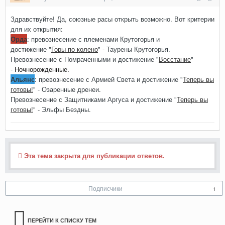
Здравствуйте! Да, союзные расы открыть возможно. Вот критерии
для их открытия:
Орда
:
превознесение с племенами Крутогорья и
достижение
"
Горы по колено
" - Таурены Крутогорья.
Превознесение с
Помраченными и достижение
"
Восстание
"
-
Ночнорожденные.
Альянс
: превознесение с Армией Света и достижение "
Теперь вы
готовы!
" - Озаренные дренеи.
Превознесение с Защитниками Аргуса и достижение "
Теперь вы
готовы!
" - Эльфы Бездны.
Эта тема закрыта для публикации ответов.
Подписчики
1
ПЕРЕЙТИ К СПИСКУ ТЕМ