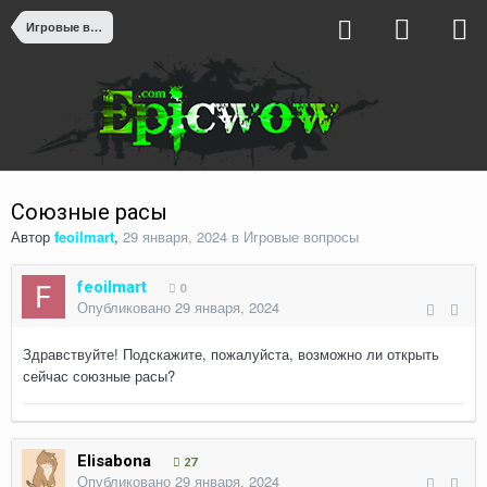
Игровые вопросы
Союзные расы
Автор
feoilmart
,
29 января, 2024
в
Игровые вопросы
feoilmart
0
Опубликовано
29 января, 2024
Здравствуйте! Подскажите, пожалуйста, возможно ли открыть
сейчас союзные расы?
Elisabona
27
Опубликовано
29 января, 2024