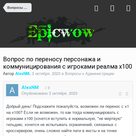
Вопросы к Администрации
Вопрос по переносу персонажа и
коммуницирования с игроками реалма х100
Автор
AlexNM
,
3 октября, 2023
в
Вопросы к Администрации
AlexNM
0
Опубликовано
3 октября, 2023
Добрый день! Подскажите пожалуйста, возможен ли перенос с х1
на х100? Если не возможен, то как тогда коммуницировать с
игроками х100 (хочется вступить в нормальную, "не мертвую"
гильдию, хочется не испытывать ограничений, связанных с
кроссервером, очень сложно найти пати в инсты и на точки