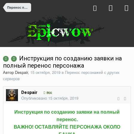
Перенос персонажей с других серверов
Инструкция по созданию заявки на
полный перенос персонажа
Автор
Despair
,
15 октября, 2019
в
Перенос персонажей с других
серверов
Despair
866
Опубликовано
15 октября, 2019
Инструкция по созданию заявки на полный
перенос.
ВАЖНО! ОСТАВЛЯЙТЕ ПЕРСОНАЖА ОКОЛО