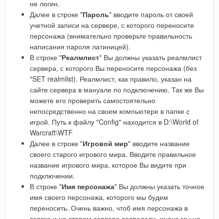
не логин.
Далее в строке "
Пароль
" вводите пароль от своей
учетной записи на сервере, с которого переносите
персонажа (внимательно проверьте правильность
написания пароля латиницей).
В строке "
Реалмлист
" Вы должны указать реалмлист
сервера, с которого Вы переносите персонажа (без
"SET realmlist). Реалмлист, как правило, указан на
сайте сервера в мануале по подключению. Так же Вы
можете его проверить самостоятельно
непосредственно на своем компьютере в папке с
игрой. Путь к файлу "Config" находится в D:\World of
Warcraft\WTF
Далее в строке "
Игровой мир
" вводите название
своего старого игрового мира. Вводите правильное
название игрового мира, которое Вы видите при
подключении.
В строке "
Имя персонажа
" Вы должны указать точное
имя своего персонажа, которого мы будем
переносить. Очень важно, чтоб имя персонажа в
заявке и на старом сервере совпадали, иначе мы не