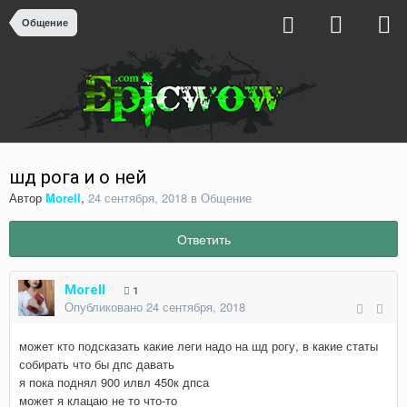
Общение
шд рога и о ней
Автор
Morell
,
24 сентября, 2018
в
Общение
Ответить
Morell
1
Опубликовано
24 сентября, 2018
может кто подсказать какие леги надо на шд рогу, в какие статы
собирать что бы дпс давать
я пока поднял 900 илвл 450к дпса
может я клацаю не то что-то