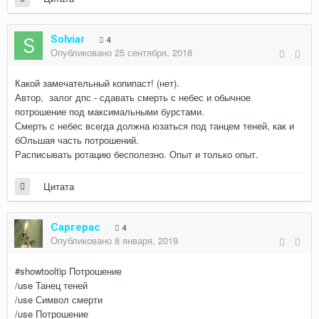
Solviar
4
Опубликовано
25 сентября, 2018
Какой замечательный копипаст! (нет).
Автор, залог дпс - сдавать смерть с небес и обычное
потрошение под максимальными бурстами.
Смерть с небес всегда должна юзаться под танцем теней, как и
бОльшая часть потрошений.
Расписывать ротацию бесполезно. Опыт и только опыт.
Цитата
Саргерас
4
Опубликовано
8 января, 2019
#showtooltip Потрошение
/use Танец теней
/use Символ смерти
/use Потрошение