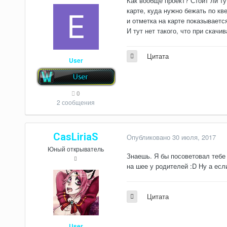
Как вообще проект? Стоит ли ту
карте, куда нужно бежать по кве
и отметка на карте показываетс
И тут нет такого, что при скачи
Цитата
User
0
2 сообщения
CasLiriaS
Опубликовано
30 июля, 2017
Юный открыватель
Знаешь. Я бы посоветовал тебе
на шее у родителей :D Ну а если
Цитата
User