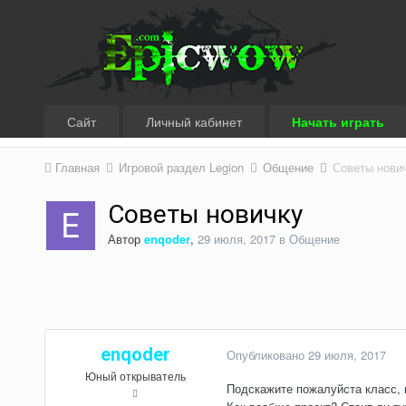
Сайт
Личный кабинет
Начать играть
Главная
Игровой раздел Legion
Общение
Советы нови
Советы новичку
Автор
enqoder
,
29 июля, 2017
в
Общение
enqoder
Опубликовано
29 июля, 2017
Юный открыватель
Подскажите пожалуйста класс, 