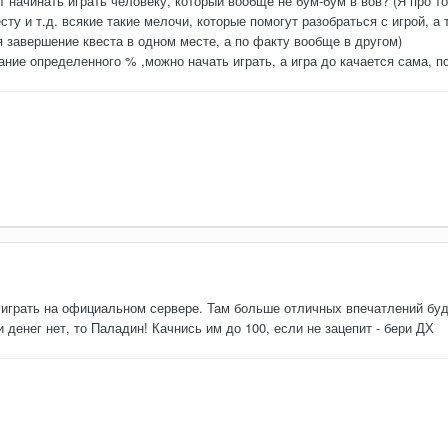
т начинать играть человеку, который вообще не бум-бум в вов? (Я про то
сту и т.д. всякие такие мелочи, которые помогут разобраться с игрой, а
я завершение квеста в одном месте, а по факту вообще в другом)
вание определенного % ,можно начать играть, а игра до качается сама, п
 играть на официальном сервере. Там больше отличных впечатлений буд
 денег нет, то Паладин! Качнись им до 100, если не зацепит - бери ДХ