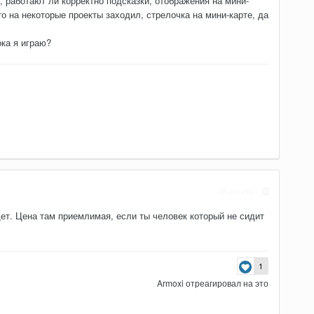
, работают ли корректно подсказки, отображения на мини-
 то на некоторые проекты заходил, стрелочка на мини-карте, да
ока я играю?
Жалоба
ет. Цена там приемлимая, если ты человек который не сидит
1
Armoxi
отреагировал на это