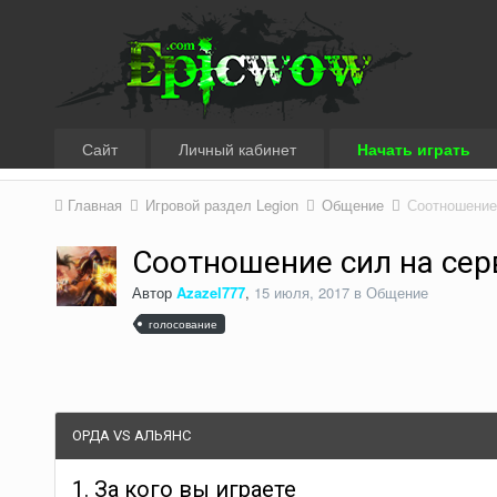
Сайт
Личный кабинет
Начать играть
Главная
Игровой раздел Legion
Общение
Соотношение
Соотношение сил на сер
Автор
Azazel777
,
15 июля, 2017
в
Общение
голосование
ОРДА VS АЛЬЯНС
1. За кого вы играете