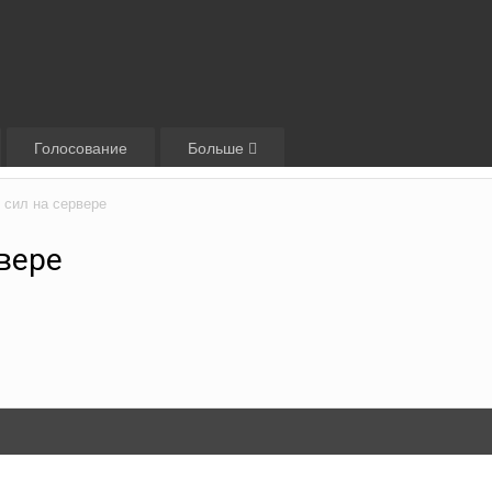
Голосование
Больше
 сил на сервере
вере