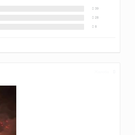
39
28
8
Жалоба