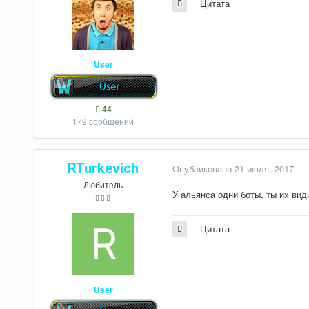
Цитата
User
44
179 сообщений
RTurkevich
Опубликовано
21 июля, 2017
Любитель
У альянса одни боты, ты их вид
Цитата
User