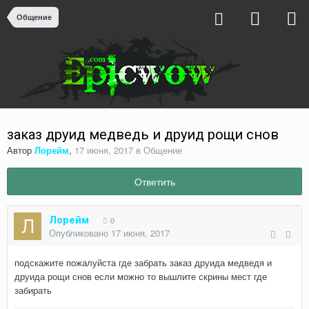
Общение
заказ друид медведь и друид рощи снов
Автор
Лорейм
,
17 июня, 2017
в
Общение
Ответить
Лорейм
0
Опубликовано
17 июня, 2017
подскажите пожалуйста где забрать заказ друида медведя и
друида рощи снов если можно то вышлите скрины мест где
забирать