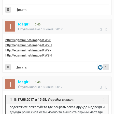
Цитата
Icegirl
40
Опубликовано
18 июня, 2017
http://egammi.net/image/KW23
http://egammi.net/image/KW2U
http://egammi.net/image/KW2v
http://egammi.net/image/KW2N
Цитата
1
Icegirl
40
Опубликовано
18 июня, 2017
В 17.06.2017 в 15:58,
Лорейм
сказал:
подскажите пожалуйста где забрать заказ друида медведя и
друида рощи снов если можно то вышлите скрины мест где