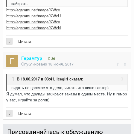
забирать
http://egammi.net/image/KW23
http://egammi.net/image/KW2U
http://egammi.net/image/KW2v
http://egammi.net/image/KW2N
Цитата
Герамтур
26
Опубликовано
18 июня, 2017
В 18.06.2017 в 03:41,
Icegirl
сказал:
видать не царское это дело, читать что пишет автор)
Я думал, что друиды забирают заказы в одном месте. Ну и гемор
у вас, играйте за рогов)
Цитата
Присоединяйтесь к обсуждению