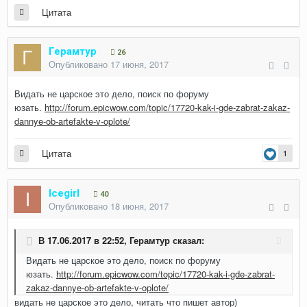
Цитата
Герамтур
26
Опубликовано
17 июня, 2017
Видать не царское это дело, поиск по форуму
юзать.
http://forum.epicwow.com/topic/17720-kak-i-gde-zabrat-zakaz-
dannye-ob-artefakte-v-oplote/
Цитата
1
Icegirl
40
Опубликовано
18 июня, 2017
В 17.06.2017 в 22:52,
Герамтур
сказал:
Видать не царское это дело, поиск по форуму
юзать.
http://forum.epicwow.com/topic/17720-kak-i-gde-zabrat-
zakaz-dannye-ob-artefakte-v-oplote/
видать не царское это дело, читать что пишет автор)