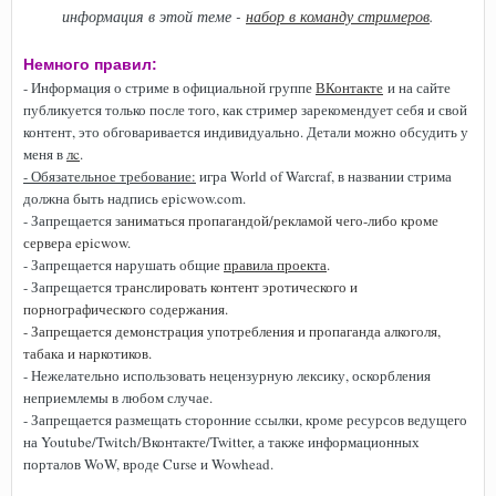
информация в этой теме -
набор в команду стримеров
.
Немного правил:
- Информация о стриме в официальной группе
ВКонтакте
и на сайте
публикуется только после того, как стример зарекомендует себя и свой
контент, это обговаривается индивидуально. Детали можно обсудить у
меня в
лc
.
- Обязательное требование:
игра World of Warcraf, в названии стрима
должна быть надпись epicwow.com.
- Запрещается з
аниматься пропагандой/рекламой чего-либо кроме
сервера epicwow
.
- Запрещается нарушать общие
правила проекта
.
- Запрещается т
ранслировать контент эротического и
порнографического содержания.
- Запрещается демонстрация употребления и пропаганда алкоголя,
табака и наркотиков.
- Нежелательно использовать нецензурную лексику, оскорбления
неприемлемы в любом случае.
- Запрещается размещать сторонние ссылки, кроме ресурсов ведущего
на Youtube/Twitch/Вконтакте/Twitter, а также информационных
порталов WoW, вроде Curse и Wowhead.