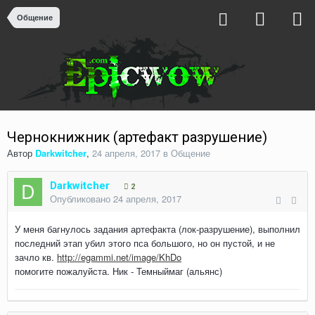
Общение
Чернокнижник (артефакт разрушение)
Автор
Darkwitcher
,
24 апреля, 2017
в
Общение
Darkwitcher
2
Опубликовано
24 апреля, 2017
У меня багнулось задания артефакта (лок-разрушение), выполнил
последний этап убил этого пса большого, но он пустой, и не
зачло кв.
http://egammi.net/image/KhDo
помогите пожалуйста. Ник - Темныймаг (альянс)