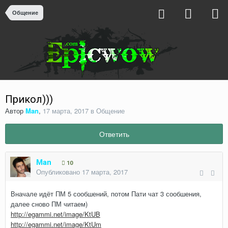
Общение
Прикол)))
Автор
Man
,
17 марта, 2017
в
Общение
Ответить
Man
10
Опубликовано
17 марта, 2017
Вначале идёт ПМ 5 сообшений, потом Пати чат 3 сообшения,
далее сново ПМ читаем)
http://egammi.net/image/KtUB
http://egammi.net/image/KtUm