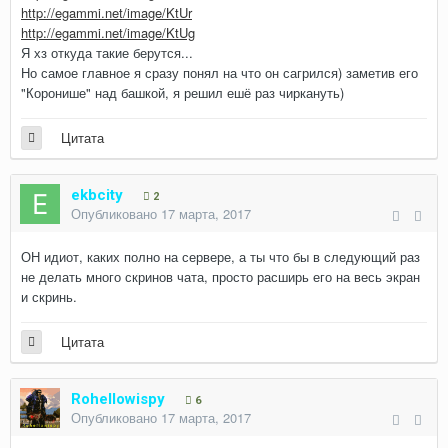
http://egammi.net/image/KtUr
http://egammi.net/image/KtUg
Я хз откуда такие берутся...
Но самое главное я сразу понял на что он сагрился) заметив его
"Коронише" над башкой, я решил ешё раз чиркануть)
Цитата
ekbcity
2
Опубликовано
17 марта, 2017
ОН идиот, каких полно на сервере, а ты что бы в следующий раз
не делать много скринов чата, просто расширь его на весь экран
и скринь.
Цитата
Rohellowispy
6
Опубликовано
17 марта, 2017