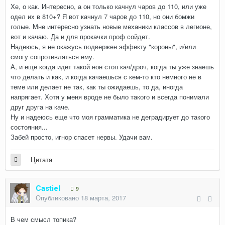
Хе, о как. Интересно, а он только качнул чаров до 110, или уже
одел их в 810+? Я вот качнул 7 чаров до 110, но они бомжи
голые. Мне интересно узнать новые механики классов в легионе,
вот и качаю. Да и для прокачки проф сойдет.
Надеюсь, я не окажусь подвержен эффекту "короны", и/или
смогу сопротивляться ему.
А, и еще когда идет такой нон стоп кач/дроч, когда ты уже знаешь
что делать и как, и когда качаешься с кем-то кто немного не в
теме или делает не так, как ты ожидаешь, то да, иногда
напрягает. Хотя у меня вроде не было такого и всегда понимали
друг друга на каче.
Ну и надеюсь еще что моя грамматика не деградирует до такого
состояния...
Забей просто, игнор спасет нервы. Удачи вам.
Цитата
Castiel
9
Опубликовано
18 марта, 2017
В чем смысл топика?