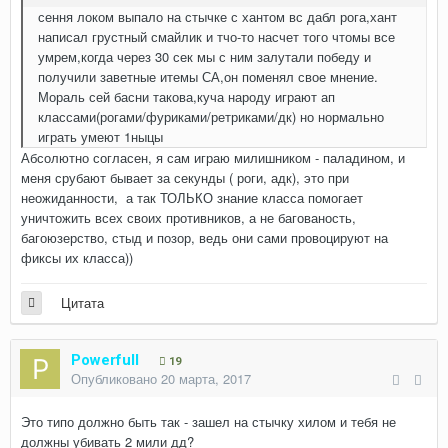
сення локом выпало на стычке с хантом вс дабл рога,хант
написал грустный смайлик и тчо-то насчет того чтомы все
умрем,когда через 30 сек мы с ним залутали победу и
получили заветные итемы СА,он поменял свое мнение.
Мораль сей басни такова,куча народу играют ап
классами(рогами/фуриками/ретриками/дк) но нормально
играть умеют 1ныцы
Абсолютно согласен, я сам играю милишником - паладином, и
меня срубают бывает за секунды ( роги, адк), это при
неожиданности, а так ТОЛЬКО знание класса помогает
уничтожить всех своих противников, а не багованость,
багоюзерство, стыд и позор, ведь они сами провоцируют на
фиксы их класса))
Цитата
Powerfull
19
Опубликовано
20 марта, 2017
Это типо должно быть так - зашел на стычку хилом и тебя не
должны убивать 2 мили дд?