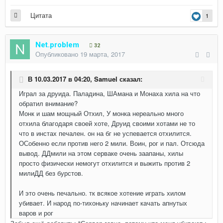
Цитата
1
Net.problem
32
Опубликовано
19 марта, 2017
В 10.03.2017 в 04:20,
Samuel
сказал:
Играл за друида. Паладина, ШАмана и Монаха хила на что
обратил внимание?
Монк и шам мощный Отхил, У монка нереально много
отхила благодаря своей хоте, Друид своими хотами не то
что в инстах печален. он на бг не успевается отхилится.
ОСобенно если против него 2 мили. Воин, рог и пал. Отсюда
вывод. ДДмили на этом серваке очень заапаны, хилы
просто физически немогут отхилится и выжить против 2
милиДД без бурстов.
И это очень печально. тк всякое хотение играть хилом
убивает. И народ по-тихоньку начинает качать апнутых
варов и рог