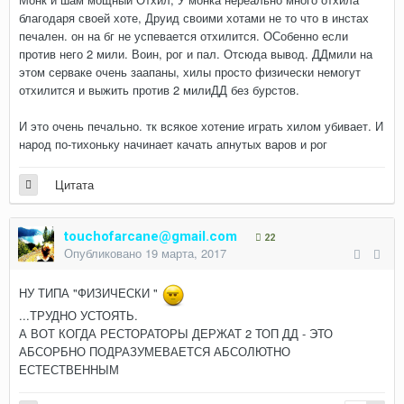
благодаря своей хоте, Друид своими хотами не то что в инстах
печален. он на бг не успевается отхилится. ОСобенно если
против него 2 мили. Воин, рог и пал. Отсюда вывод. ДДмили на
этом серваке очень заапаны, хилы просто физически немогут
отхилится и выжить против 2 милиДД без бурстов.
И это очень печально. тк всякое хотение играть хилом убивает. И
народ по-тихоньку начинает качать апнутых варов и рог
Цитата
touchofarcane@gmail.com
22
Опубликовано
19 марта, 2017
НУ ТИПА "ФИЗИЧЕСКИ "
...ТРУДНО УСТОЯТЬ.
А ВОТ КОГДА РЕСТОРАТОРЫ ДЕРЖАТ 2 ТОП ДД - ЭТО
АБСОРБНО ПОДРАЗУМЕВАЕТСЯ АБСОЛЮТНО
ЕСТЕСТВЕННЫМ