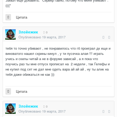
Забыл ещё добавить: "Сервер гавно, потому что меня убивают :
(((("
Цитата
Злойежик
0
Опубликовано
19 марта, 2017
тебя то точно убивают , не понравилось что гб проиграл дк еще и
виноватого нашел скрины кинул , у ти пусечка алая !!! играть
учись и скилы читай а не в форуме зависай , а я пока что
поучись раз ты мне отпуск прописал на 2 недели , так Гелефы и
не купил под сет не дал мне одеть вара ай ай ай , ну ты алик на
тебя даже обижаться не как )))
Цитата
Злойежик
0
Опубликовано
19 марта, 2017