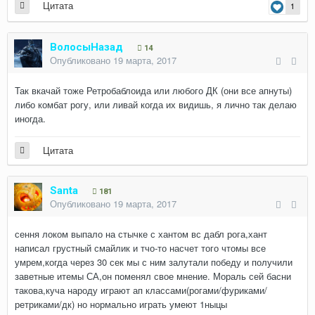
Цитата
1
ВолосыНазад
14
Опубликовано
19 марта, 2017
Так вкачай тоже Ретробаблоида или любого ДК (они все апнуты)
либо комбат рогу, или ливай когда их видишь, я лично так делаю
иногда.
Цитата
Santa
181
Опубликовано
19 марта, 2017
сення локом выпало на стычке с хантом вс дабл рога,хант
написал грустный смайлик и тчо-то насчет того чтомы все
умрем,когда через 30 сек мы с ним залутали победу и получили
заветные итемы СА,он поменял свое мнение. Мораль сей басни
такова,куча народу играют ап классами(рогами/фуриками/
ретриками/дк) но нормально играть умеют 1ныцы