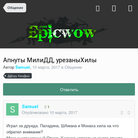
Общение
Апнуты МилиДД, урезаныХилы
Автор
Samuel
,
10 марта, 2017
в
Общение
ДДтру ХилДно
Ответить
Samuel
1
Опубликовано
10 марта, 2017
Играл за друида. Паладина, ШАмана и Монаха хила на что
обратил внимание?
Монк и шам мощный Отхил, У монка нереально много отхила