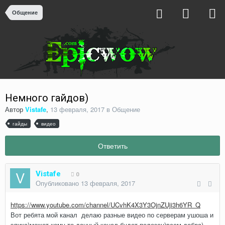
Общение
Немного гайдов)
Автор
Vistafe
,
13 февраля, 2017
в
Общение
гайды
видео
Ответить
Vistafe
0
Опубликовано
13 февраля, 2017
https://www.youtube.com/channel/UCvhK4X3Y3OjnZUji3h6YR_Q
Вот ребята мой канал делаю разные видео по серверам ушоша и
эпика)может кому то данный канал будет полезен)всем добра)