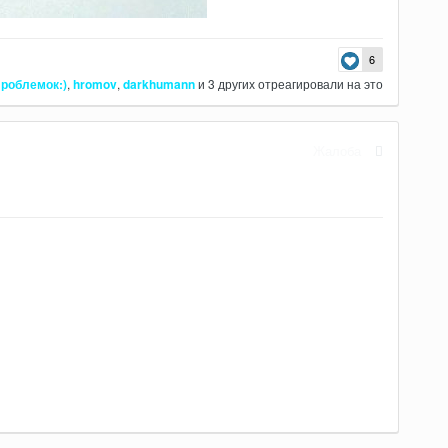
6
роблемок:)
,
hromov
,
darkhumann
и
3 других
отреагировали на это
Жалоба