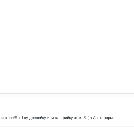
интере!!!() Гоу дренейку или эльфийку хотя бы))) А так норм.