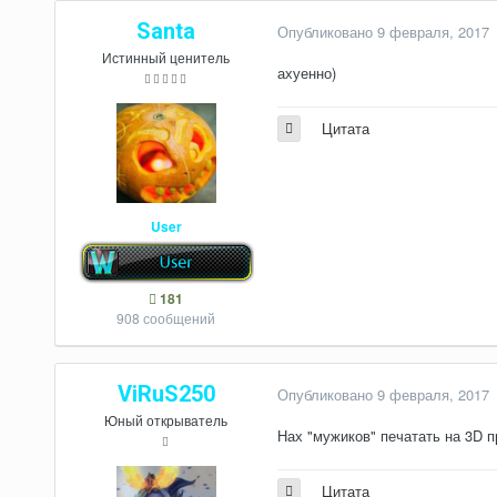
Santa
Опубликовано
9 февраля, 2017
Истинный ценитель
ахуенно)
Цитата
User
181
908 сообщений
ViRuS250
Опубликовано
9 февраля, 2017
Юный открыватель
Нах "мужиков" печатать на 3D пр
Цитата