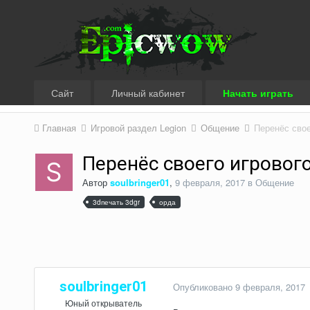
Сайт
Личный кабинет
Начать играть
Главная
Игровой раздел Legion
Общение
Перенёс свое
Перенёс своего игровог
Автор
soulbringer01
,
9 февраля, 2017
в
Общение
3dпечать 3dgr
орда
soulbringer01
Опубликовано
9 февраля, 2017
Юный открыватель