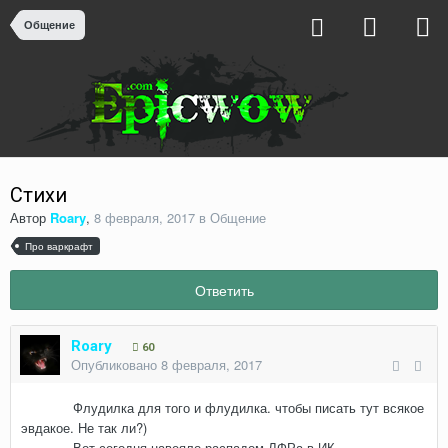
Общение
Стихи
Автор
Roary
,
8 февраля, 2017
в
Общение
Про варкрафт
Ответить
Roary
60
Опубликовано
8 февраля, 2017
Флудилка для того и флудилка. чтобы писать тут всякое
эвдакое. Не так ли?)
Вот сегодня навеяло распадом ЛФРа в ИК.