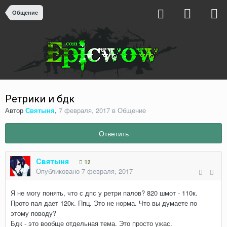
Общение
Ретрики и бдк
Автор
Святыня
,
7 февраля, 2017
в
Общение
Ответить
Святыня
12
Опубликовано
7 февраля, 2017
Я не могу понять, что с дпс у ретри палов? 820 шмот - 110к.
Прото пал дает 120к. Ппц. Это не норма. Что вы думаете по
этому поводу?
Бдк - это вообще отдельная тема. Это просто ужас.