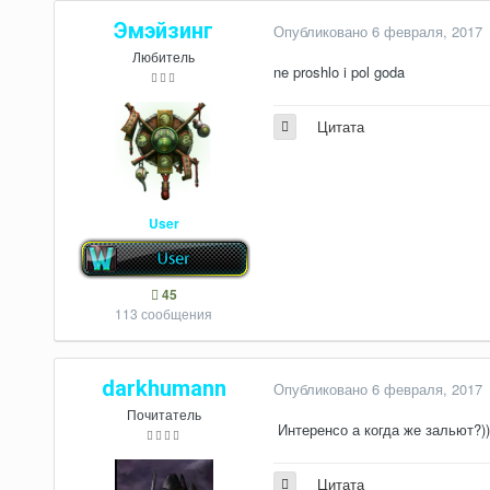
Эмэйзинг
Опубликовано
6 февраля, 2017
Любитель
ne proshlo i pol goda
Цитата
User
45
113 сообщения
darkhumann
Опубликовано
6 февраля, 2017
Почитатель
Интеренсо а когда же зальют?))
Цитата