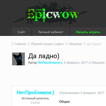
Сайт
Личный кабинет
Начать играть
Главная
Игровой раздел Legion
Общение
Да ладно)
Да ладно)
Автор
НетПроблемок:)
,
5 февраля, 2017
в
Общение
НетПроблемок:)
Опубликовано
5 февраля, 2017
Истинный ценитель
Общее: