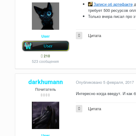
Записи об артефакте
д
требует 500 ресурсов опл
Только вчера писал про э
Цитата
User
210
523 сообщения
darkhumann
Опубликовано
5 февраля, 2017
Почитатель
Интересно когда введут. И как 
Цитата
User