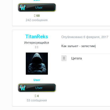
68
242 сообщения
TitanReks
Опубликовано
6 февраля, 2017
Интересующийся
Как зальют - затестим)
Цитата
User
4
53 сообщения