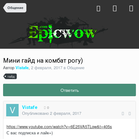
Общение
Мини гайд на комбат рогу)
Автор
Vistafe
,
2 февраля, 2017
в
Общение
гайд
Ответить
Vistafe
0
Опубликовано
2 февраля, 2017
https://www.youtube.com/watch?v=6E25VA5TLqw&t=405s
С вас подписка и лайк=)