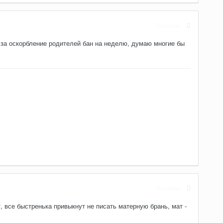
Жалоба
а за оскорбление родителей бан на неделю, думаю многие бы
Жалоба
т, все быстренька привыкнут не писать матерную брань, мат -