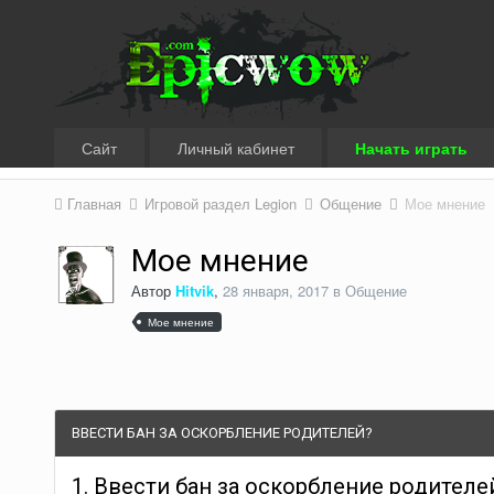
Сайт
Личный кабинет
Начать играть
Главная
Игровой раздел Legion
Общение
Мое мнение
Мое мнение
Автор
Hitvik
,
28 января, 2017
в
Общение
Мое мнение
ВВЕСТИ БАН ЗА ОСКОРБЛЕНИЕ РОДИТЕЛЕЙ?
1. Ввести бан за оскорбление родителе