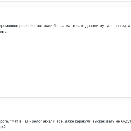
 временное решение, вот если бы за мат в чате давали мут дня на три, 
лять
ога, "мат в чат - релог акка" и все, даже каракули выскакивать не буду
ще?