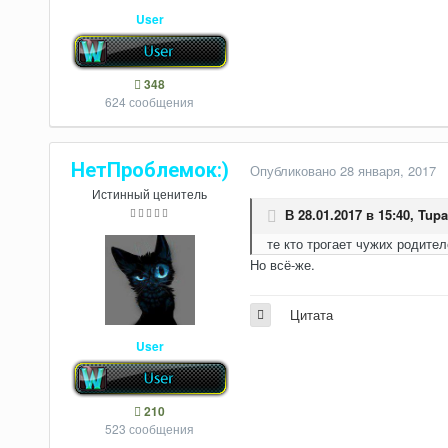
User
348
624 сообщения
НетПроблемок:)
Опубликовано
28 января, 2017
Истинный ценитель
В 28.01.2017 в 15:40,
Tup
те кто трогает чужих родител
Но всё-же.
Цитата
User
210
523 сообщения