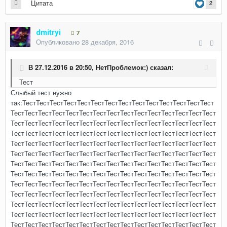
Цитата
2
dmitryi
7
Опубликовано
28 декабря, 2016
В 27.12.2016 в 20:50,
НетПроблемок:)
сказал:
Тест
Слыбый тест нужно так:ТестТестТестТестТестТестТестТестТестТестТестТестТестТестТестТестТестТестТестТестТестТестТестТестТестТестТестТестТестТестТестТестТестТестТестТестТестТестТестТестТестТестТестТестТестТестТестТестТестТестТестТестТестТестТестТестТестТестТестТестТестТестТестТестТестТестТестТестТестТестТестТестТестТестТестТестТестТестТестТестТестТестТестТестТестТестТестТестТестТестТестТестТестТестТестТестТестТестТестТестТестТестТестТестТестТестТестТестТестТестТестТестТестТестТестТестТестТестТестТестТестТестТестТестТестТестТестТестТестТестТестТестТестТестТестТестТестТестТестТестТестТестТестТестТестТестТестТестТестТестТестТестТестТестТестТестТестТестТестТестТестТестТестТестТестТестТестТестТестТестТестТестТестТестТестТестТестТестТестТестТестТестТестТестТестТестТестТестТестТестТестТестТестТестТестТестТестТестТестТестТестТестТестТестТестТестТестТестТестТестТестТестТестТестТестТестТестТестТестТестТестТестТестТестТестТестТестТестТестТестТестТестТестТестТестТестТестТестТестТестТестТестТестТестТестТестТестТестТестТестТестТестТестТестТестТестТестТестТестТестТестТестТестТестТестТестТестТестТестТестТестТестТестТестТестТестТестТестТестТестТестТестТестТестТестТестТестТестТестТестТестТестТестТестТестТестТестТестТестТестТестТестТестТестТестТестТестТестТестТестТестТестТестТестТестТестТестТестТестТестТестТестТестТестТестТестТестТестТестТестТестТестТестТестТестТестТестТестТестТестТестТестТестТестТестТестТестТестТестТестТестТестТестТестТестТестТестТестТестТестТестТестТестТестТестТестТестТестТестТестТестТестТестТестТестТестТестТестТестТестТестТестТестТестТестТестТестТестТестТестТестТестТестТестТестТестТестТестТестТестТестТестТестТестТестТестТестТестТестТестТестТестТестТестТестТестТестТестТестТестТестТестТестТестТестТестТестТестТестТестТестТестТестТестТестТестТестТестТестТестТестТестТестТестТестТестТестТестТестТестТестТестТестТестТестТестТестТестТестТестТестТестТестТестТестТестТестТестТестТестТестТестТестТестТестТестТестТестТестТестТестТестТестТестТестТестТестТестТестТестТестТестТестТестТестТестТестТестТестТестТестТестТестТестТестТестТестТестТестТестТестТестТестТестТестТестТестТестТестТестТестТестТестТестТестТестТестТестТестТестТестТестТестТестТестТестТестТестТестТестТестТестТестТестТестТестТестТестТестТестТестТестТестТестТестТестТестТестТестТестТестТестТестТестТестТестТестТестТестТестТестТестТестТестТестТестТестТестТестТестТестТестТестТестТестТестТестТестТестТестТестТестТестТестТестТестТестТестТестТестТестТестТестТестТестТестТестТестТестТестТестТестТестТестТестТестТестТестТестТестТестТестТестТестТестТестТестТестТестТестТестТестТестТестТестТестТестТестТестТестТестТестТестТестТестТестТестТестТестТестТестТестТестТестТестТестТестТестТестТестТестТестТестТестТестТестТестТестТестТестТестТестТестТестТестТестТестТестТестТестТестТестТестТестТестТестТестТестТестТестТестТестТестТестТестТестТестТестТестТестТестТестТестТестТестТестТестТестТестТестТестТестТестТестТестТестТестТестТестТестТестТестТестТестТестТестТестТестТестТестТестТестТестТестТестТестТестТестТестТестТестТестТестТестТестТестТестТестТестТестТестТестТестТестТестТестТестТестТестТестТестТестТестТестТестТестТестТестТестТестТестТестТестТестТестТестТестТестТестТестТестТестТестТестТестТестТестТестТестТестТестТестТестТестТестТестТестТестТестТестТестТестТестТестТестТестТестТестТестТестТестТестТестТестТестТестТестТестТестТестТестТестТестТестТестТестТестТестТестТестТестТестТестТестТестТестТестТестТестТестТестТестТестТестТестТестТестТестТестТестТестТестТестТестТестТестТестТестТестТестТестТестТестТестТестТестТестТестТестТестТестТестТестТестТестТестТестТестТестТестТестТестТестТестТестТестТестТестТестТестТестТестТестТестТестТестТестТестТестТестТестТестТестТестТестТестТестТестТестТестТестТестТестТестТестТестТестТестТестТестТестТестТестТестТестТестТестТестТестТестТестТестТестТестТестТестТестТестТестТестТестТестТестТестТестТестТестТестТестТестТестТестТестТестТестТестТестТестТестТестТестТестТестТестТестТестТестТестТестТестТестТестТестТестТестТестТестТестТестТестТестТестТестТестТестТестТестТестТестТестТестТестТестТестТестТестТестТестТестТестТестТестТестТестТестТестТестТестТестТестТестТестТестТестТестТестТестТестТестТестТестТестТестТестТестТестТестТестТестТестТестТестТестТестТестТестТестТестТестТестТестТестТестТестТестТестТестТестТестТестТестТестТестТестТестТестТестТестТестТестТестТестТестТестТестТестТестТестТестТестТестТестТестТестТестТестТестТестТестТестТестТестТестТестТестТестТестТестТестТестТестТестТестТестТестТестТестТестТестТестТестТестТестТестТестТестТестТестТестТестТестТестТестТестТестТестТестТестТестТестТестТестТестТестТестТестТестТестТестТестТестТестТестТестТестТестТестТестТестТестТестТестТестТестТестТестТестТестТестТестТестТестТестТестТестТестТестТестТестТестТестТестТестТестТестТестТестТестТестТестТестТестТестТестТестТестТестТестТестТестТестТестТестТестТестТестТестТестТестТестТестТестТестТестТестТестТестТестТестТестТестТестТестТестТестТестТестТестТестТестТестТестТестТестТестТестТестТестТестТестТестТестТестТестТестТестТестТестТестТестТестТестТестТестТестТестТестТестТестТестТестТестТестТестТестТестТестТестТестТестТестТестТестТестТестТестТестТестТестТестТестТестТестТестТестТестТестТестТестТестТестТестТестТестТестТестТестТестТестТестТестТестТестТестТестТестТестТестТестТестТестТестТестТестТестТестТестТестТестТестТестТестТестТестТестТестТестТестТестТестТестТестТестТестТестТестТестТестТестТестТестТестТестТестТестТестТестТестТестТестТестТестТестТестТестТестТестТестТестТестТестТестТестТестТестТестТестТестТестТестТестТестТестТестТестТестТестТестТестТестТестТестТестТестТестТестТестТестТестТестТестТестТестТестТестТестТестТестТестТестТестТестТестТестТестТестТестТестТестТестТестТестТестТестТестТестТестТестТестТестТестТестТестТестТестТестТестТестТестТестТестТестТестТестТестТестТестТестТестТестТестТестТестТестТестТестТестТестТестТестТестТестТестТестТестТестТестТестТестТестТестТестТестТестТестТестТестТестТестТестТестТестТестТестТестТестТестТестТестТестТестТестТестТестТестТестТестТестТестТестТестТестТестТестТестТестТестТестТестТестТестТестТестТестТестТестТестТестТестТестТестТестТестТестТестТестТестТестТестТестТестТестТестТестТестТестТестТестТестТестТестТестТестТестТестТестТестТестТестТестТестТестТестТестТестТестТестТестТестТестТестТестТестТестТестТестТестТестТестТестТестТестТестТестТестТестТестТестТестТестТестТестТестТестТестТестТестТестТестТестТестТестТестТестТестТестТестТестТестТестТестТестТестТестТестТестТестТестТестТестТестТестТестТестТестТестТестТестТестТестТестТестТестТестТестТестТестТестТестТестТестТестТестТестТестТестТестТестТестТестТестТестТестТестТестТестТестТестТестТестТестТестТестТестТестТестТестТестТестТестТестТестТестТестТестТестТестТестТестТестТестТестТестТестТестТестТестТестТестТестТестТестТестТестТестТестТестТестТестТестТестТестТестТестТестТестТестТестТестТестТестТестТестТестТестТестТестТестТестТестТестТестТестТестТестТестТестТестТестТестТестТестТестТестТестТестТестТестТестТестТестТестТестТестТестТестТестТестТестТестТестТестТестТестТестТестТестТестТестТестТестТестТестТестТестТестТестТестТестТестТестТестТестТестТестТестТестТестТестТестТестТестТестТестТестТестТестТестТестТестТестТестТестТестТестТестТестТестТестТестТестТестТестТестТестТестТестТестТестТестТестТестТестТестТестТестТестТестТестТестТестТестТестТестТестТестТестТестТестТестТестТестТестТестТестТестТестТестТестТестТестТестТестТестТестТестТестТестТестТестТестТестТестТестТестТестТестТестТестТестТестТестТестТестТестТестТестТестТестТестТестТестТестТестТестТестТестТестТестТестТестТестТестТестТестТестТестТестТестТестТестТестТестТестТестТестТестТестТестТестТестТестТестТестТестТестТестТестТестТестТестТестТестТестТестТестТестТестТестТестТестТестТестТестТестТестТестТестТестТестТестТестТестТестТестТестТестТестТестТестТестТестТестТестТестТестТестТестТестТестТестТестТестТестТестТестТестТестТестТестТестТестТестТестТестТестТестТестТестТестТестТестТестТестТестТестТестТестТестТестТестТестТестТестТестТестТестТестТестТестТестТестТестТестТестТестТестТестТестТестТестТестТестТестТестТестТестТестТестТестТестТестТестТестТестТестТестТестТестТестТестТестТестТестТестТестТестТестТестТестТестТестТестТестТестТестТестТестТестТестТестТестТестТестТестТестТестТестТестТестТестТестТестТестТестТестТестТестТестТестТестТестТестТестТестТестТестТестТестТестТестТестТестТестТестТестТестТестТестТестТестТестТестТестТестТестТестТестТестТестТестТестТестТестТестТестТестТестТестТестТестТестТестТестТестТестТестТестТестТестТестТестТестТестТестТестТестТестТестТестТестТестТестТестТестТестТестТестТестТестТестТестТестТестТестТестТестТестТестТестТестТестТестТестТестТестТестТестТестТестТестТестТестТестТестТестТестТестТестТестТестТестТестТестТестТестТестТестТестТестТестТестТестТестТестТестТестТестТестТестТестТестТестТестТестТестТестТестТестТестТестТестТестТестТестТестТестТестТестТестТестТестТестТестТестТестТестТестТестТестТестТестТестТестТестТестТестТестТестТестТестТестТестТестТестТестТестТестТестТестТестТестТестТестТестТестТестТестТестТестТестТестТестТестТестТестТестТестТестТестТестТестТестТестТестТестТестТестТестТестТестТестТестТестТестТестТестТестТестТестТестТестТестТестТестТестТестТестТестТестТестТестТестТестТестТестТестТестТестТестТестТестТестТестТестТестТестТестТестТестТестТестТестТестТестТестТестТестТестТестТестТестТестТестТестТестТестТестТестТестТестТестТестТестТестТестТестТестТестТестТестТестТестТестТестТестТестТестТестТестТестТестТестТестТестТестТестТестТестТестТестТестТестТестТестТестТестТестТестТестТестТестТестТестТестТестТестТестТестТестТестТестТестТестТестТестТестТестТестТестТестТестТестТестТестТестТестТестТестТестТестТестТестТестТестТестТестТестТестТестТестТестТестТестТестТестТестТестТестТестТестТестТестТестТестТестТестТестТестТестТестТестТестТестТестТестТестТестТестТестТестТестТестТестТестТестТестТестТестТестТестТестТестТестТестТестТестТестТестТестТестТестТестТестТестТестТестТестТестТестТестТестТестТестТестТестТестТестТестТестТестТестТестТестТестТестТестТестТестТестТестТестТестТестТестТестТестТестТестТестТестТестТестТестТестТестТестТестТестТестТестТестТестТестТестТестТестТестТестТестТестТестТестТестТестТестТестТестТестТестТестТестТестТестТестТестТестТестТестТестТестТестТестТест