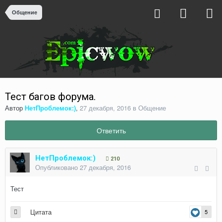
Общение
Тест багов форума.
Автор
НетПроблемок:)
,
27 декабря, 2016
в
Общение
Ответить
НетПроблемок:)
210
Опубликовано
27 декабря, 2016
Тест
Цитата
5