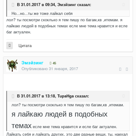
В 31.01.2017 в 09:34,
Эмэйзинг
сказал:
Но...но...ты же тоже лайкал себя
лол? ты посмотри скоклько я тем пишу по багам,кв ,итемам. я
лайкаю людей в подобных темах есле мне тема нравится и есле
баг актуален.
Цитата
Эмэйзинг
45
Опубликовано
31 января, 2017
В 31.01.2017 в 13:18,
TupaHga
сказал:
лол? ты посмотри скоклько я тем пишу по багам,кв ,итемам.
я лайкаю людей в подобных
темах
есле мне тема нравится и есле баг актуален.
Лайкать себя и лайкать других, это две разные вещи, ты, наехал