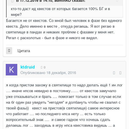
В 17.12.2016 в 14:10,
adminKO
сказал:
кто-то даст ид квестов от которых багается 100% БГ и в
мире?
Багается не от квестов. Со мной был человек в фазе без единого
квеста. Дело именно в месте , откуда регаешь. Я вот регаю в
святилище в пандах и никаких проблем с фазами у меня нет.
Регал с расколотых - был в фазе и никого не видел.
Цитата
ktdruid
0
Опубликовано
18 декабря, 2016
я когда пристом захожу в святилище то надо делать ещё 1 ин лог
.... иначе нпсов невидно в постоянку....... от квестов замучало
уже отказываться и брать .... помогает только в том случае если
на бг один раз увидеть "негодяя" и долбануть чтобы не свалил с
твоей фазы)) квест на пристов(в святилище) самое интересное
что работает .... но последнего нпса нету ... есть только
вопросительный знак .... и самое гадкое что хочешь сдать
делаешь лог ... заходишь в игру нпса квестовика видишь ... а