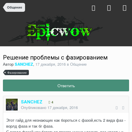
Общение
Решение проблемы с фазированием
Автор
SANCHEZ
,
17 декабря, 2016
в
Общение
Фазирование
Ответить
SANCHEZ
4
Опубликовано
17 декабря, 2016
Этот гайд для незнающих как бороться с фазой,есть 2 вида фаз -
ворлд фаза и так бг фаза.
С ворлд фазой изи бороться,просто нужно удалить все квесты и