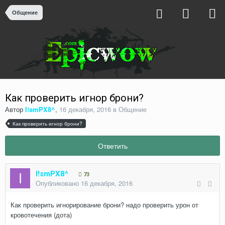
Общение
Как проверить игнор брони?
Автор
I!smPX8^
,
16 декабря, 2016
в
Общение
Как проверить игнор брони?
Ответить
I!smPX8^
73
Опубликовано
16 декабря, 2016
Как проверить игнорирование брони? надо проверить урон от
кровотечения (дота)