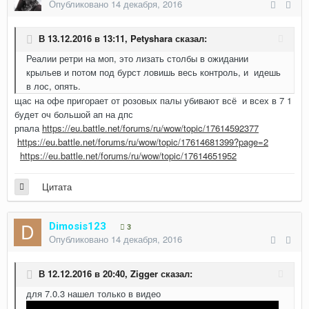
Опубликовано
14 декабря, 2016
В 13.12.2016 в 13:11,
Petyshara
сказал:
Реалии ретри на моп, это лизать столбы в ожидании
крыльев и потом под бурст ловишь весь контроль, и идешь
в лос, опять.
щас на офе пригорает от розовых палы убивают всё и всех в 7 1
будет оч большой ап на дпс
рпала
https://eu.battle.net/forums/ru/wow/topic/17614592377
https://eu.battle.net/forums/ru/wow/topic/17614681399?page=2
https://eu.battle.net/forums/ru/wow/topic/17614651952
Цитата
Dimosis123
3
Опубликовано
14 декабря, 2016
В 12.12.2016 в 20:40,
Zigger
сказал:
для 7.0.3 нашел только в видео