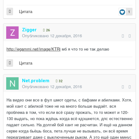
Цитата
1
Zigger
26
Опубликовано
12 декабря, 2016
http://egammi.net/image/KTRi
мб я что то не так делаю
Цитата
Net.problem
32
Опубликовано
12 декабря, 2016
На видео они все в фул шмот одеты, с бафами и абилками. Хотя,
мой хант с абилкой тоже не на много больше выдаёт. вся
проблема в том, что если всё сразу прожать, то то может и 120-
130 выдать, но пока ждёшь когда всё кдэшнется, дпс естественно
падает сильно. На долгий бой хант не расчитан. И ещё на данном
серве когда бьёшь боса, пета лучше не вызывать, он всё время
переагривает даже с выключенным рыком. А это ещё один минус