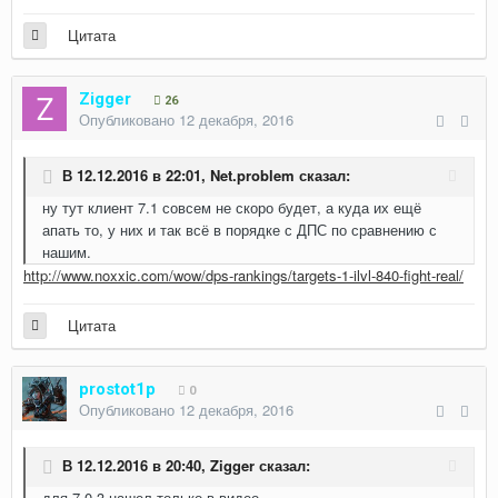
Цитата
Zigger
26
Опубликовано
12 декабря, 2016
В 12.12.2016 в 22:01,
Net.problem
сказал:
ну тут клиент 7.1 совсем не скоро будет, а куда их ещё
апать то, у них и так всё в порядке с ДПС по сравнению с
нашим.
http://www.noxxic.com/wow/dps-rankings/targets-1-ilvl-840-fight-real/
Цитата
prostot1p
0
Опубликовано
12 декабря, 2016
В 12.12.2016 в 20:40,
Zigger
сказал:
для 7.0.3 нашел только в видео