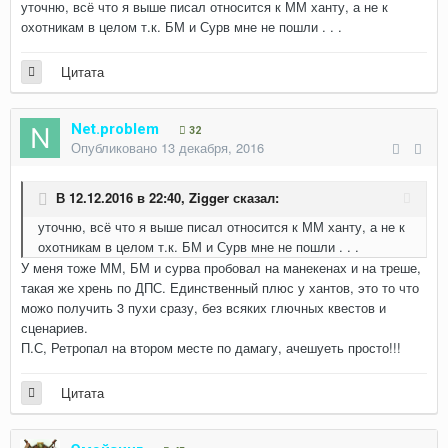
уточню, всё что я выше писал относится к ММ ханту, а не к
охотникам в целом т.к. БМ и Сурв мне не пошли . . .
Цитата
Net.problem
32
Опубликовано
13 декабря, 2016
В 12.12.2016 в 22:40,
Zigger
сказал:
уточню, всё что я выше писал относится к ММ ханту, а не к
охотникам в целом т.к. БМ и Сурв мне не пошли . . .
У меня тоже ММ, БМ и сурва пробовал на манекенах и на треше,
такая же хрень по ДПС. Единственный плюс у хантов, это то что
можо получить 3 пухи сразу, без всяких глючных квестов и
сценариев.
П.С, Ретропал на втором месте по дамагу, ачешуеть просто!!!
Цитата