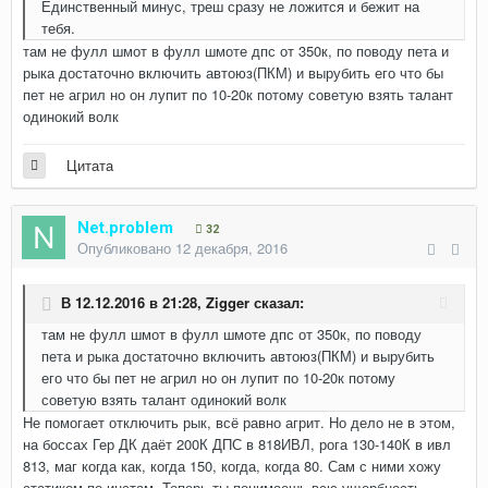
Единственный минус, треш сразу не ложится и бежит на
тебя.
там не фулл шмот в фулл шмоте дпс от 350к, по поводу пета и
рыка достаточно включить автоюз(ПКМ) и вырубить его что бы
пет не агрил но он лупит по 10-20к потому советую взять талант
одинокий волк
Цитата
Net.problem
32
Опубликовано
12 декабря, 2016
В 12.12.2016 в 21:28,
Zigger
сказал:
там не фулл шмот в фулл шмоте дпс от 350к, по поводу
пета и рыка достаточно включить автоюз(ПКМ) и вырубить
его что бы пет не агрил но он лупит по 10-20к потому
советую взять талант одинокий волк
Не помогает отключить рык, всё равно агрит. Но дело не в этом,
на боссах Гер ДК даёт 200К ДПС в 818ИВЛ, рога 130-140К в ивл
813, маг когда как, когда 150, когда, когда 80. Сам с ними хожу
статиком по инстам. Теперь ты понимаешь всю ущербность