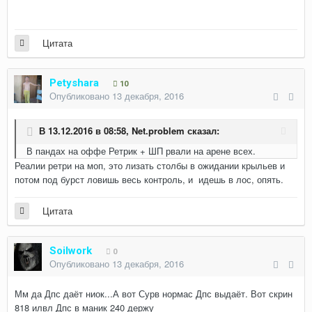
Цитата
Petyshara
10
Опубликовано
13 декабря, 2016
В 13.12.2016 в 08:58,
Net.problem
сказал:
В пандах на оффе Ретрик + ШП рвали на арене всех.
Реалии ретри на моп, это лизать столбы в ожидании крыльев и
потом под бурст ловишь весь контроль, и идешь в лос, опять.
Цитата
Soilwork
0
Опубликовано
13 декабря, 2016
Мм да Дпс даёт ниок...А вот Сурв нормас Дпс выдаёт. Вот скрин
818 илвл Дпс в маник 240 держу