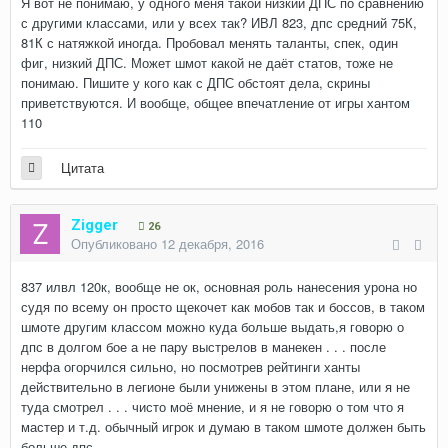
Я вот не понимаю, у одного меня такой низкий ДПС по сравнению
с другими классами, или у всех так? ИВЛ 823, дпс средний 75К,
81К с натяжкой иногда. Пробовал менять таланты, спек, один
фиг, низкий ДПС. Может шмот какой не даёт статов, тоже не
понимаю. Пишите у кого как с ДПС обстоят дела, скрины
приветствуются. И вообще, общее впечатление от игры хантом
110
Цитата
Zigger
26
Опубликовано
12 декабря, 2016
837 илвл 120к, вообще не ок, основная роль нанесения урона но
судя по всему он просто щекочет как мобов так и боссов, в таком
шмоте другим классом можно куда больше выдать,я говорю о
дпс в долгом бое а не пару выстрелов в манекен . . . после
нерфа огорчился сильно, но посмотрев рейтинги ханты
действительно в легионе были унижены в этом плане, или я не
туда смотрел . . . чисто моё мнение, и я не говорю о том что я
мастер и т.д. обычный игрок и думаю в таком шмоте должен быть
больше дпс