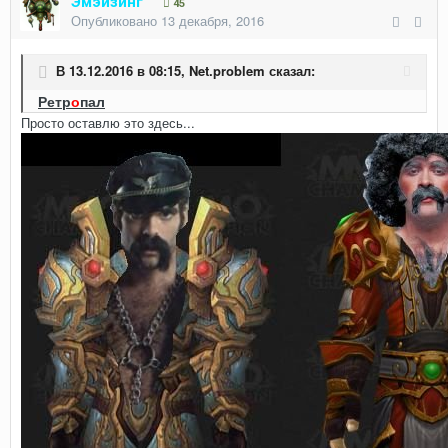
Эмэйзинг
45
Опубликовано
13 декабря, 2016
В 13.12.2016 в 08:15,
Net.problem
сказал:
Ретр
о
пал
Просто оставлю это здесь...