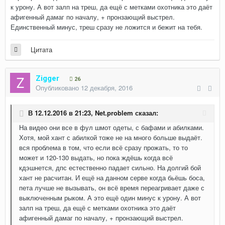
к урону. А вот залп на треш, да ещё с метками охотника это даёт
афигенный дамаг по началу, + пронзающий выстрел.
Единственный минус, треш сразу не ложится и бежит на тебя.
Цитата
Zigger
26
Опубликовано
12 декабря, 2016
В 12.12.2016 в 21:23,
Net.problem
сказал:
На видео они все в фул шмот одеты, с бафами и абилками.
Хотя, мой хант с абилкой тоже не на много больше выдаёт.
вся проблема в том, что если всё сразу прожать, то то
может и 120-130 выдать, но пока ждёшь когда всё
кдэшнется, дпс естественно падает сильно. На долгий бой
хант не расчитан. И ещё на данном серве когда бьёшь боса,
пета лучше не вызывать, он всё время переагривает даже с
выключенным рыком. А это ещё один минус к урону. А вот
залп на треш, да ещё с метками охотника это даёт
афигенный дамаг по началу, + пронзающий выстрел.