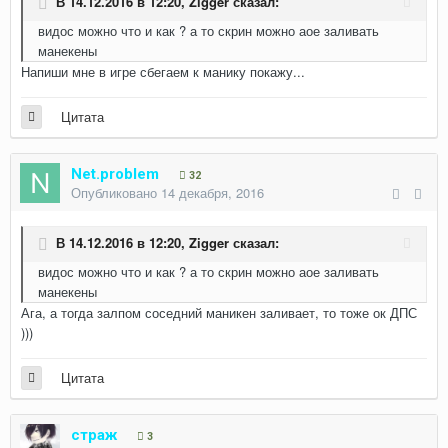
В 14.12.2016 в 12:20,
Zigger
сказал:
видос можно что и как ? а то скрин можно аое заливать
манекены
Напиши мне в игре сбегаем к манику покажу...
Цитата
Net.problem
32
Опубликовано
14 декабря, 2016
В 14.12.2016 в 12:20,
Zigger
сказал:
видос можно что и как ? а то скрин можно аое заливать
манекены
Ага, а тогда залпом соседний маникен заливает, то тоже ок ДПС
)))
Цитата
страж
3