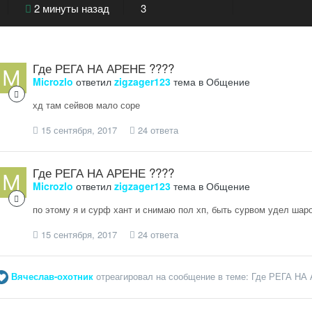
2 минуты назад
3
Где РЕГА НА АРЕНЕ ????
Microzlo
ответил
zigzager123
тема в
Общение
хд там сейвов мало соре
15 сентября, 2017
24 ответа
Где РЕГА НА АРЕНЕ ????
Microzlo
ответил
zigzager123
тема в
Общение
по этому я и сурф хант и снимаю пол хп, быть сурвом удел шаро
15 сентября, 2017
24 ответа
Вячеслав-охотник
отреагировал на сообщение в теме:
Где РЕГА НА