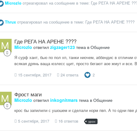
Microzlo
отреагировал на сообщение в теме:
Где РЕГА НА АРЕНЕ ??
Thrux
отреагировал на сообщение в теме:
Где РЕГА НА АРЕНЕ ????
Где РЕГА НА АРЕНЕ ????
Microzlo
ответил
zigzager123
тема в
Общение
Я сурф хант, бью по пол хп, танки ниочем, аббендис в отличии от
всякая дрянь ваща юзлесс щит, просто бегают аое жмут и все. В
15 сентября, 2017
24 ответа
2
Фрост маги
Microzlo
ответил
inkognitmars
тема в
Общение
крос бы запилили с ушошем и сделали норм пвп. А то одни пве д
5 сентября, 2017
16 ответов
урон