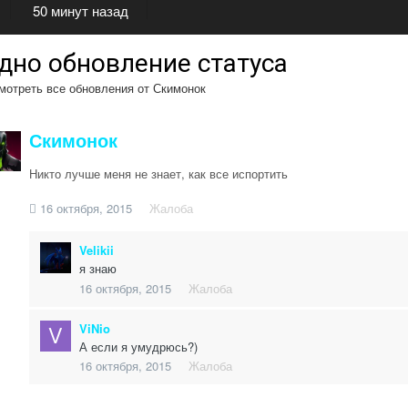
50 минут назад
дно обновление статуса
отреть все обновления от Скимонок
Скимонок
Никто лучше меня не знает, как все испортить
16 октября, 2015
Жалоба
Velikii
я знаю
16 октября, 2015
Жалоба
ViNio
А если я умудрюсь?)
16 октября, 2015
Жалоба