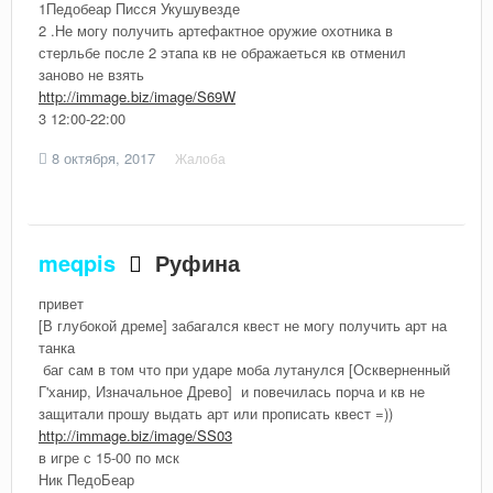
1Педобеар Писся Укушувезде
2 .Не могу получить артефактное оружие охотника в
стерльбе после 2 этапа кв не ображаеться кв отменил
заново не взять
http://immage.biz/image/S69W
3 12:00-22:00
8 октября, 2017
Жалоба
meqpis
Руфина
привет
[В глубокой дреме] забагался квест не могу получить арт на
танка
баг сам в том что при ударе моба лутанулся [Оскверненный
Г'ханир, Изначальное Древо] и повечилась порча и кв не
защитали прошу выдать арт или прописать квест =))
http://immage.biz/image/SS03
в игре с 15-00 по мск
Ник ПедоБеар