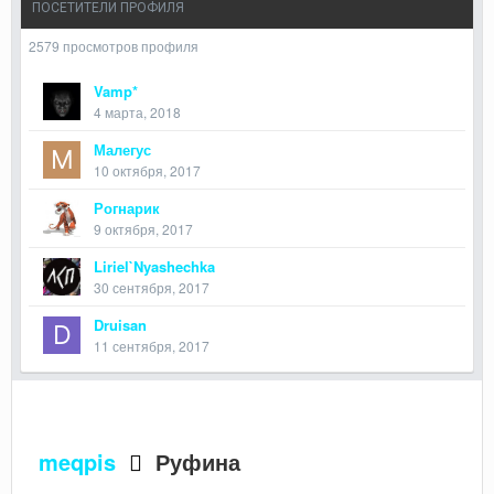
ПОСЕТИТЕЛИ ПРОФИЛЯ
2579 просмотров профиля
Vamp*
4 марта, 2018
Малегус
10 октября, 2017
Рогнарик
9 октября, 2017
Liriel`Nyashechka
30 сентября, 2017
Druisan
11 сентября, 2017
meqpis
Руфина