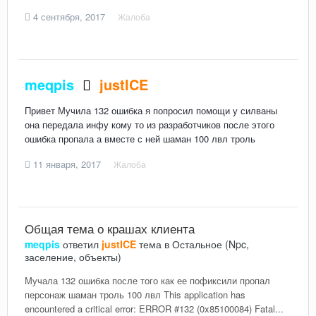
4 сентября, 2017
Жалоба
meqpis
justICE
Привет Мучила 132 ошибка я попросил помощи у силваны
она передала инфу кому то из разработчиков после этого
ошибка пропала а вместе с ней шаман 100 лвл троль
11 января, 2017
Жалоба
Общая тема о крашах клиента
meqpis
ответил
justICE
тема в
Остальное (Npc,
заселение, объекты)
Мучала 132 ошибка после того как ее пофиксили пропал
персонаж шаман троль 100 лвл This application has
encountered a critical error: ERROR #132 (0x85100084) Fatal...