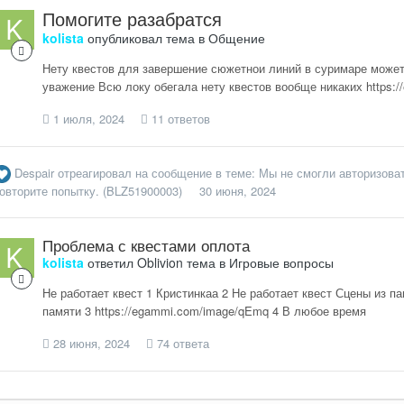
Помогите разабратся
kolista
опубликовал тема в
Общение
Нету квестов для завершение сюжетнои линий в суримаре может
уважение Всю локу обегала нету квестов вообще никаких https://
1 июля, 2024
11 ответов
Despair
отреагировал на сообщение в теме:
Мы не смогли авторизоват
овторите попытку. (BLZ51900003)
30 июня, 2024
Проблема с квестами оплота
kolista
ответил
Oblivion
тема в
Игровые вопросы
Не работает квест 1 Кристинкаа 2 Не работает квест Сцены из па
памяти 3 https://egammi.com/image/qEmq 4 В любое время
28 июня, 2024
74 ответа