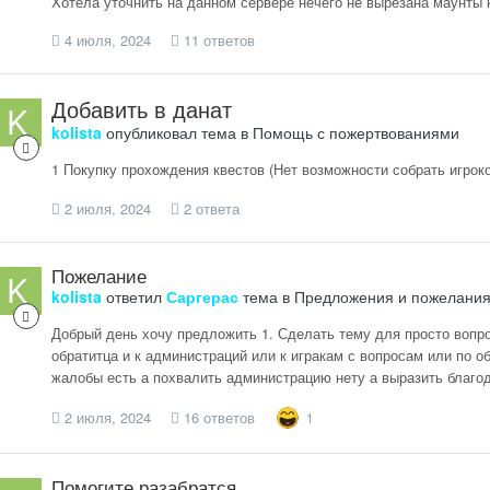
Хотела уточнить на данном сервере нечего не вырезана маунты
4 июля, 2024
11 ответов
Добавить в данат
kolista
опубликовал тема в
Помощь с пожертвованиями
1 Покупку прохождения квестов (Нет возможности собрать игроко
2 июля, 2024
2 ответа
Пожелание
kolista
ответил
Саргерас
тема в
Предложения и пожелани
Добрый день хочу предложить 1. Сделать тему для просто вопро
обратитца и к администраций или к игракам с вопросам или по о
жалобы есть а похвалить администрацию нету а выразить благода
2 июля, 2024
16 ответов
1
Помогите разабратся