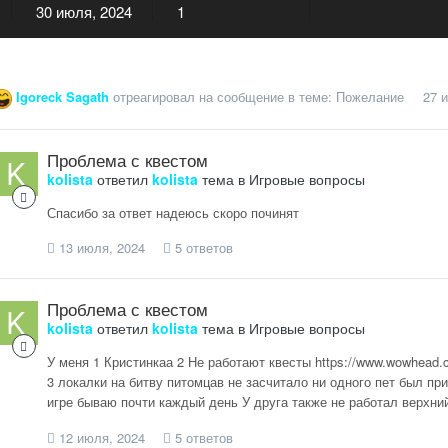
30 июля, 2024
1
Igoreck Sagath
отреагировал на сообщение в теме:
Пожелание
27 
Проблема с квестом
kolista
ответил
kolista
тема в
Игровые вопросы
Спасибо за ответ надеюсь скоро починят
13 июля, 2024
5 ответов
Проблема с квестом
kolista
ответил
kolista
тема в
Игровые вопросы
У меня 1 Кристинкаа 2 Не работают квесты https://www.wowhead
3 локалки на битву питомцав не засчитало ни одного пет был при
игре бываю почти каждый день У друга также не работал верхний
12 июля, 2024
5 ответов