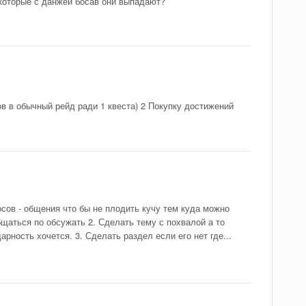
 которые с данжеи босав они выпадают?
в в обычный рейд ради 1 квеста) 2 Покупку достижений
я
сов - общения что бы не плодить кучу тем куда можно
бщаться по обсужать 2. Сделать тему с похвалой а то
рность хочется. 3. Сделать раздел если его нет где...