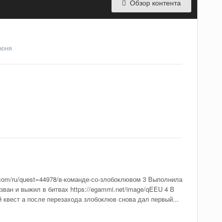
Обзор контента
июня
.com/ru/quest=44978/в-команде-со-злобоклювом 3 Выполнила
зван и выжил в битвах https://egammi.net/image/qEEU 4 В
 квест а после перезахода злобоклюв снова дал первый...