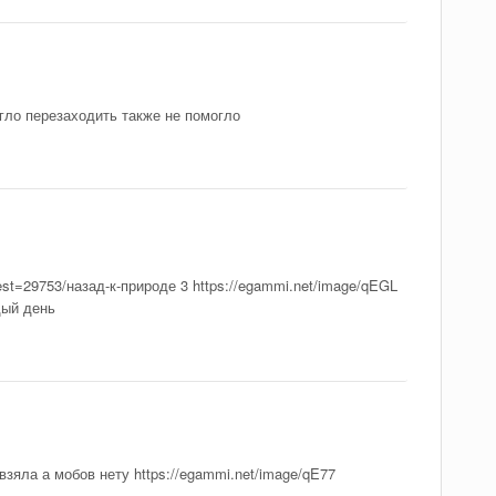
гло перезаходить также не помогло
est=29753/назад-к-природе 3 https://egammi.net/image/qEGL
дый день
яла а мобов нету https://egammi.net/image/qE77