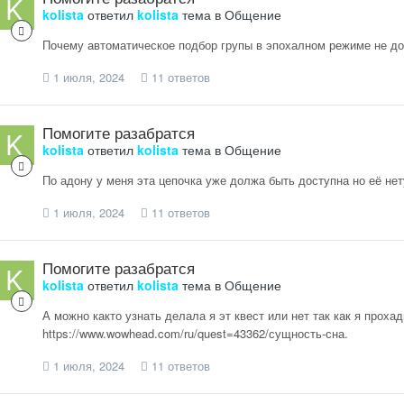
kolista
ответил
kolista
тема в
Общение
Почему автоматическое подбор групы в эпохалном режиме не дос
1 июля, 2024
11 ответов
Помогите разабратся
kolista
ответил
kolista
тема в
Общение
По адону у меня эта цепочка уже должа быть доступна но её нет
1 июля, 2024
11 ответов
Помогите разабратся
kolista
ответил
kolista
тема в
Общение
А можно както узнать делала я эт квест или нет так как я прох
https://www.wowhead.com/ru/quest=43362/сущность-сна.
1 июля, 2024
11 ответов