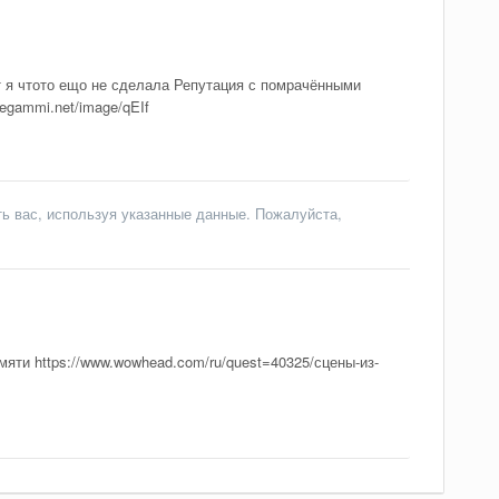
 я чтото ещо не сделала Репутация с помрачёнными
egammi.net/image/qEIf
ь вас, используя указанные данные. Пожалуйста,
мяти https://www.wowhead.com/ru/quest=40325/сцены-из-