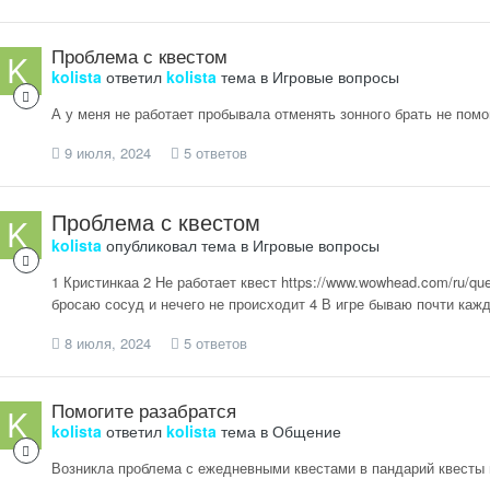
Проблема с квестом
kolista
ответил
kolista
тема в
Игровые вопросы
А у меня не работает пробывала отменять зонного брать не помо
9 июля, 2024
5 ответов
Проблема с квестом
kolista
опубликовал тема в
Игровые вопросы
1 Кристинкаа 2 Не работает квест https://www.wowhead.com/ru/qu
бросаю сосуд и нечего не происходит 4 В игре бываю почти каж
8 июля, 2024
5 ответов
Помогите разабратся
kolista
ответил
kolista
тема в
Общение
Возникла проблема с ежедневными квестами в пандарий квесты вз