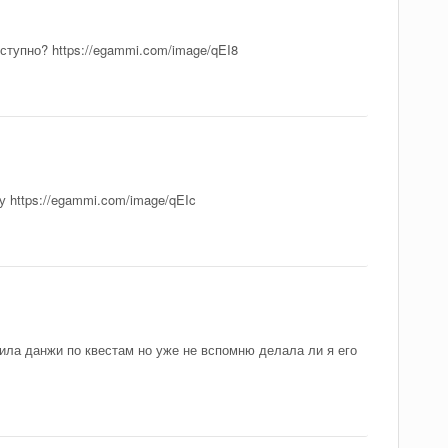
тупно? https://egammi.com/image/qEI8
у https://egammi.com/image/qEIc
адила данжи по квестам но уже не вспомню делала ли я его