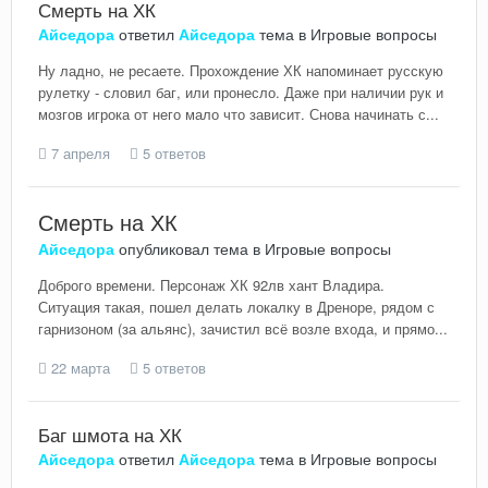
Смерть на ХК
Айседора
ответил
Айседора
тема в
Игровые вопросы
Ну ладно, не ресаете. Прохождение ХК напоминает русскую
рулетку - словил баг, или пронесло. Даже при наличии рук и
мозгов игрока от него мало что зависит. Снова начинать с...
7 апреля
5 ответов
Смерть на ХК
Айседора
опубликовал тема в
Игровые вопросы
Доброго времени. Персонаж ХК 92лв хант Владира.
Ситуация такая, пошел делать локалку в Дреноре, рядом с
гарнизоном (за альянс), зачистил всё возле входа, и прямо...
22 марта
5 ответов
Баг шмота на ХК
Айседора
ответил
Айседора
тема в
Игровые вопросы