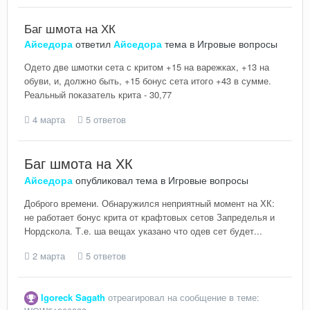
Баг шмота на ХК
Айседора
ответил
Айседора
тема в
Игровые вопросы
Одето две шмотки сета с критом +15 на варежках, +13 на
обуви, и, должно быть, +15 бонус сета итого +43 в сумме.
Реальный показатель крита - 30,77
4 марта
5 ответов
Баг шмота на ХК
Айседора
опубликовал тема в
Игровые вопросы
Доброго времени. Обнаружился неприятный момент на ХК:
не работает бонус крита от крафтовых сетов Запределья и
Нордскола. Т.е. ша вещах указано что одев сет будет...
2 марта
5 ответов
Igoreck Sagath
отреагировал на сообщение в теме: