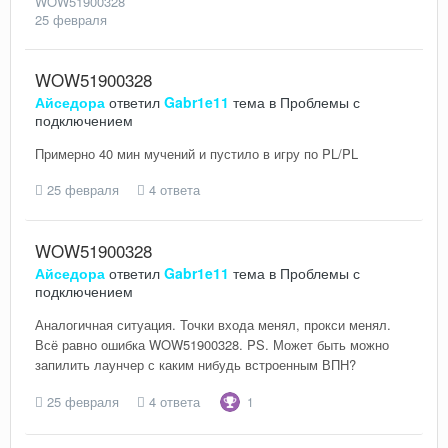
WOW51900328
25 февраля
WOW51900328
Айседора
ответил
Gabr1e11
тема в
Проблемы с
подключением
Примерно 40 мин мучений и пустило в игру по PL/PL
25 февраля
4 ответа
WOW51900328
Айседора
ответил
Gabr1e11
тема в
Проблемы с
подключением
Аналогичная ситуация. Точки входа менял, прокси менял.
Всё равно ошибка WOW51900328. PS. Может быть можно
запилить лаунчер с каким нибудь встроенным ВПН?
25 февраля
4 ответа
1