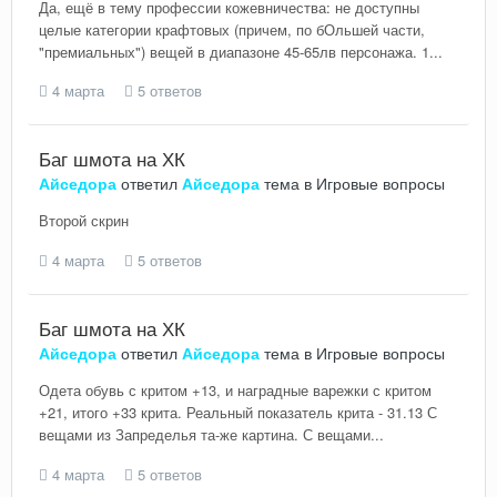
Да, ещё в тему профессии кожевничества: не доступны
целые категории крафтовых (причем, по бОльшей части,
"премиальных") вещей в диапазоне 45-65лв персонажа. 1...
4 марта
5 ответов
Баг шмота на ХК
Айседора
ответил
Айседора
тема в
Игровые вопросы
Второй скрин
4 марта
5 ответов
Баг шмота на ХК
Айседора
ответил
Айседора
тема в
Игровые вопросы
Одета обувь с критом +13, и наградные варежки с критом
+21, итого +33 крита. Реальный показатель крита - 31.13 С
вещами из Запределья та-же картина. С вещами...
4 марта
5 ответов