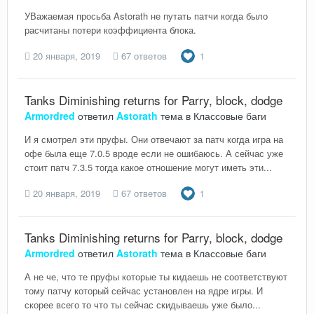
УВажаемая просьба Astorath не путать патчи когда было
расчитаны потери коэффициента блока.
20 января, 2019
67 ответов
1
Tanks Diminishing returns for Parry, block, dodge
Armordred
ответил
Astorath
тема в
Классовые баги
И я смотрел эти пруфы. Они отвечают за патч когда игра на
офе была еще 7.0.5 вроде если не ошибаюсь. А сейчас уже
стоит патч 7.3.5 тогда какое отношение могут иметь эти...
20 января, 2019
67 ответов
1
Tanks Diminishing returns for Parry, block, dodge
Armordred
ответил
Astorath
тема в
Классовые баги
А не че, что те пруфы которые ты кидаешь не соответствуют
тому патчу который сейчас установлен на ядре игры. И
скорее всего то что ты сейчас скидываешь уже было...