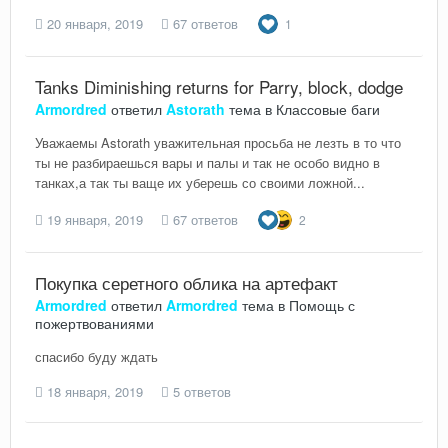
20 января, 2019
67 ответов
1
Tanks Diminishing returns for Parry, block, dodge
Armordred
ответил
Astorath
тема в
Классовые баги
Уважаемы Astorath уважительная просьба не лезть в то что
ты не разбираешься вары и палы и так не особо видно в
танках,а так ты ваще их уберешь со своими ложной...
19 января, 2019
67 ответов
2
Покупка серетного облика на артефакт
Armordred
ответил
Armordred
тема в
Помощь с
пожертвованиями
спасибо буду ждать
18 января, 2019
5 ответов