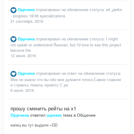
Оррчина
отреагировал на обновление статуса:
art_perks
- progress 18/36 specializations
21 сентября, 2016
Оррчина
отреагировал на обновление статуса:
I might
not speak or understand Russian, but I'd love to see this project
become the
12 июня, 2016
Оррчина
отреагировал на ответ на обновление статуса:
Мне не важно что вы обо мне думаете плохо,Самое главное
я страюсь помочь проекту С ра
6 июня, 2016
прошу сменить рейты на х1
Оррчина
ответил
шреккк
тема в
Общение
капец вы тут выдали =DD