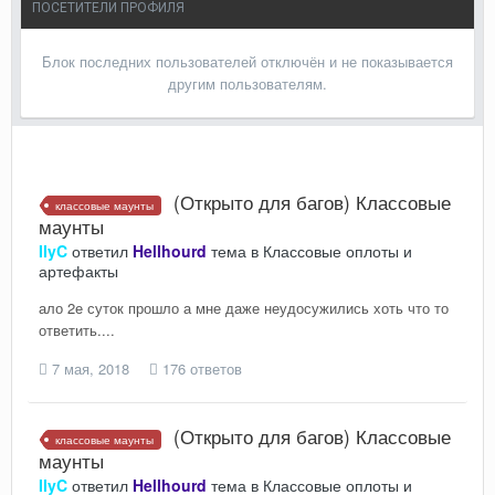
ПОСЕТИТЕЛИ ПРОФИЛЯ
Блок последних пользователей отключён и не показывается
другим пользователям.
(Открыто для багов) Классовые
классовые маунты
маунты
IIyC
ответил
Hellhourd
тема в
Классовые оплоты и
артефакты
ало 2е суток прошло а мне даже неудосужились хоть что то
ответить....
7 мая, 2018
176 ответов
(Открыто для багов) Классовые
классовые маунты
маунты
IIyC
ответил
Hellhourd
тема в
Классовые оплоты и