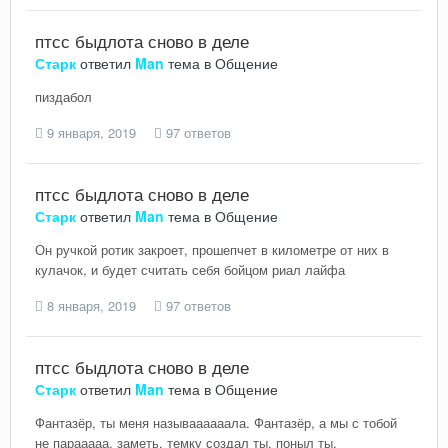
птсс быдлота сново в деле
Старк
ответил
Man
тема в
Общение
пиздабол
9 января, 2019
97 ответов
птсс быдлота сново в деле
Старк
ответил
Man
тема в
Общение
Он ручкой ротик закроет, прошепчет в километре от них в
кулачок, и будет считать себя бойцом риал лайфа
8 января, 2019
97 ответов
птсс быдлота сново в деле
Старк
ответил
Man
тема в
Общение
Фантазёр, ты меня называааааала. Фантазёр, а мы с тобой
не парааааа. заметь, темку создал ты, поныл ты,