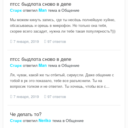
птсс быдлота сново в деле
Старк
ответил
Man
тема в
Общение
Мы можем кинуть запись, где ты несёшь полнейшую хуйню,
обсасываешь и орешь в микрофон. Но только она тебя,
скорее всего засадит, нужна ли тебе такая популярность?)))
7 января, 2019
97 ответов
птсс быдлота сново в деле
Старк
ответил
Man
тема в
Общение
Ля, чувак, какой же ты отбитый, сириусли. Даже общение с
тобой в рк это показало, тебе все разъяснили. Ты на
вопросик толком и не ответил. Ты хочешь, чтобы все с...
7 января, 2019
97 ответов
Че делать то?
Старк
ответил
Neriko
тема в
Общение