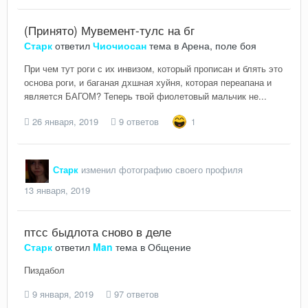
(Принято) Мувемент-тулс на бг
Старк
ответил
Чиочиосан
тема в
Арена, поле боя
При чем тут роги с их инвизом, который прописан и блять это
основа роги, и баганая дхшная хуйня, которая переапана и
является БАГОМ? Теперь твой фиолетовый мальчик не...
26 января, 2019
9 ответов
1
Старк
изменил фотографию своего профиля
13 января, 2019
птсс быдлота сново в деле
Старк
ответил
Man
тема в
Общение
Пиздабол
9 января, 2019
97 ответов