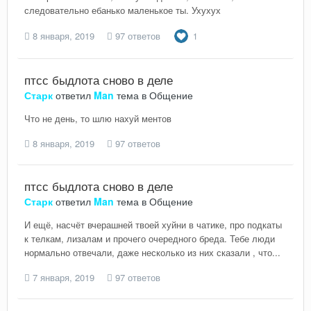
следовательно ебанько маленькое ты. Ухухух
8 января, 2019
97 ответов
1
птсс быдлота сново в деле
Старк
ответил
Man
тема в
Общение
Что не день, то шлю нахуй ментов
8 января, 2019
97 ответов
птсс быдлота сново в деле
Старк
ответил
Man
тема в
Общение
И ещё, насчёт вчерашней твоей хуйни в чатике, про подкаты
к телкам, лизалам и прочего очередного бреда. Тебе люди
нормально отвечали, даже несколько из них сказали , что...
7 января, 2019
97 ответов