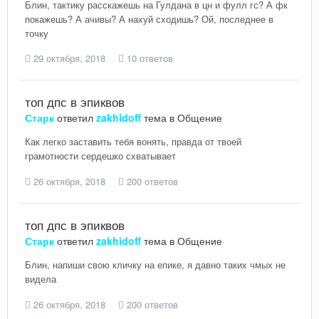
Блин, тактику расскажешь на Гулдана в цн и фулл гс? А фк
покажешь? А ачивы? А нахуй сходишь? Ой, последнее в
точку
29 октября, 2018
10 ответов
топ дпс в эпиквов
Старк
ответил
zakhidoff
тема в
Общение
Как легко заставить тебя вонять, правда от твоей
грамотности сердешко схватывает
26 октября, 2018
200 ответов
топ дпс в эпиквов
Старк
ответил
zakhidoff
тема в
Общение
Блин, напиши свою кличку на епике, я давно таких чмых не
видела
26 октября, 2018
200 ответов