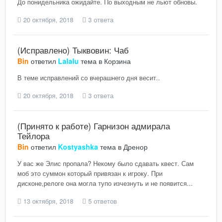
До понидельника ожидайте. По выходным не льют обновы.
20 октября, 2018
3 ответа
(Исправлено) Тыквовин: Чаб
Bin
ответил
Lalalu
тема в
Корзина
В теме исправлений со вчерашнего дня весит..
20 октября, 2018
3 ответа
(Принято к работе) Гарнизон адмирала
Тейлора
Bin
ответил
Kostyashka
тема в
Дренор
У вас же Элис пропала? Некому было сдавать квест. Сам
моб это суммон который привязан к игроку. При
дисконе,релоге она могла тупо изчезнуть и не появится...
13 октября, 2018
5 ответов