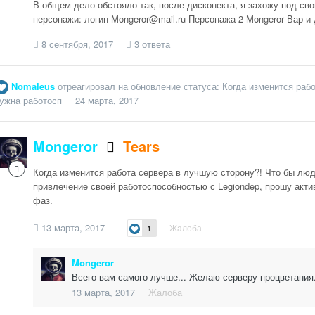
В общем дело обстояло так, после дисконекта, я захожу под сво
персонажи: логин Mongeror@mail.ru Персонажа 2 Mongeror Вар и Д
8 сентября, 2017
3 ответа
Nomaleus
отреагировал на обновление статуса:
Когда изменится раб
ужна работосп
24 марта, 2017
Mongeror
Tears
Когда изменится работа сервера в лучшую сторону?! Что бы люди
привлечение своей работоспособностью с Legiondep, прошу акти
фаз.
13 марта, 2017
Жалоба
1
Mongeror
Всего вам самого лучше... Желаю серверу процветания
13 марта, 2017
Жалоба