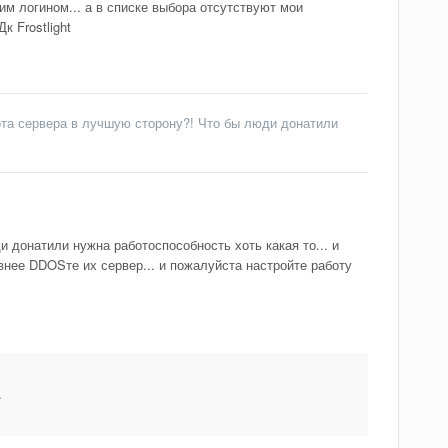
им логином... а в списке выбора отсутствуют мои
к Frostlight
ота сервера в лучшую сторону?! Что бы люди донатили
 донатили нужна работоспособность хоть какая то... и
внее DDOSте их сервер... и пожалуйста настройте работу
.