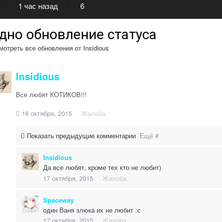
1 час назад
6
дно обновление статуса
отреть все обновления от Insidious
Insidious
Все любят КОТИКОВ!!!
16 октября, 2015
Жалоба
Показать предыдущие комментарии
Ещё #
Insidious
Да все любят, кроме тех кто не любит)
17 октября, 2015
Жалоба
Spaceway
один Ваня злюка их не любит :с
17 октября, 2015
Жалоба