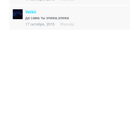
Velikii
да сама ты злюка,злюка
17 октября, 2015
Жалоба