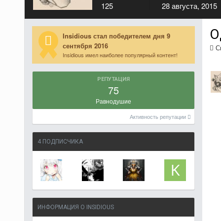
125
28 августа, 2015
О
Insidious стал победителем дня 9
сентября 2016
См
Insidious имел наиболее популярный контент!
РЕПУТАЦИЯ
75
Равнодушие
Активность репутации
4 ПОДПИСЧИКА
ИНФОРМАЦИЯ О INSIDIOUS