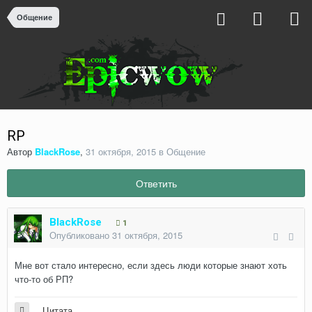
Общение
RP
Автор
BlackRose
,
31 октября, 2015
в
Общение
Ответить
BlackRose
1
Опубликовано
31 октября, 2015
Мне вот стало интересно, если здесь люди которые знают хоть
что-то об РП?
Цитата