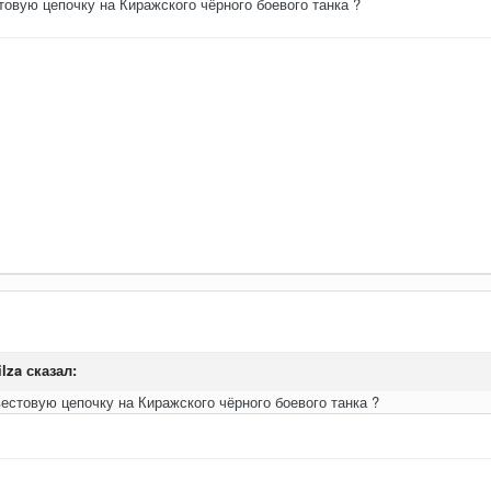
овую цепочку на Киражского чёрного боевого танка ?
ilza
сказал:
естовую цепочку на Киражского чёрного боевого танка ?