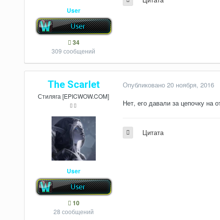
User
34
309 сообщений
The Scarlet
Опубликовано
20 ноября, 2016
Стиляга [EPICWOW.COM]
Нет, его давали за цепочку на 
Цитата
User
10
28 сообщений