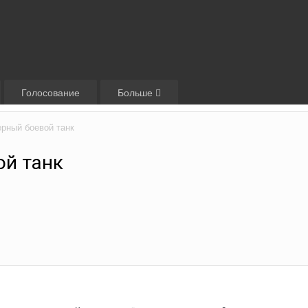
Голосование
Больше
рный боевой танк
ой танк