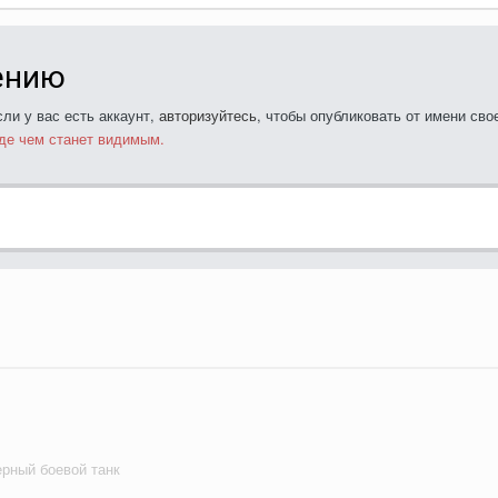
ению
ли у вас есть аккаунт,
авторизуйтесь
, чтобы опубликовать от имени свое
де чем станет видимым.
рный боевой танк