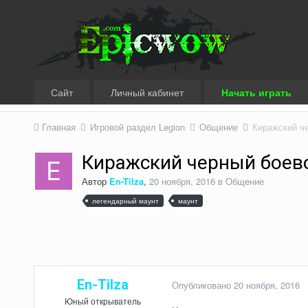
Сайт
Личный кабинет
Начать играть
Главная
Игровой раздел Legion
Общение
Киражский че
Киражский черный боев
Автор
En-Tilza
,
20 ноября, 2016
в
Общение
легендарный маунт
маунт
En-Tilza
Опубликовано
20 ноября, 2016
Юный открыватель