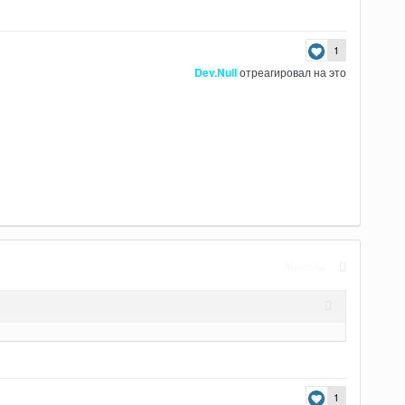
1
Dev.Null
отреагировал на это
Жалоба
1