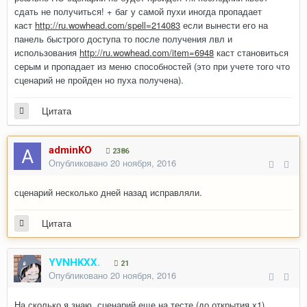
сдать не получиться! + баг у самой пухи иногда пропадает
каст
http://ru.wowhead.com/spell=214083
если вынести его на
панель быстрого доступа то после получения лвл и
использования
http://ru.wowhead.com/item=6948
каст становиться
серым и пропадает из меню способностей (это при учете того что
сценарий не пройден но пуха получена).
Цитата
adminKO
2386
Опубликовано
20 ноября, 2016
сценарий несколько дней назад исправляли.
Цитата
YVNHKXX.
21
Опубликовано
20 ноября, 2016
На сколько я знаю, сценарий еще на тесте (до открытия х1)