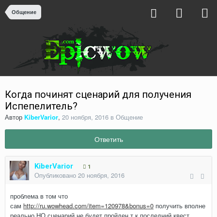
Общение
Когда починят сценарий для получения
Испепелитель?
Автор
KiberVarior
,
20 ноября, 2016
в
Общение
Ответить
KiberVarior
1
Опубликовано
20 ноября, 2016
проблема в том что
сам
http://ru.wowhead.com/item=120978&bonus=0
получить вполне
реально НО сценарий не будет пройден т.к последний квест